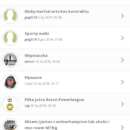
Kluby martial arts bez kontraktu
greg3518
5 sty 2019, 05:38
Sporty walki
greg3518
8 gru 2018, 07:06
Wspinaczka
edmun
15 lis 2018, 16:50
Pływanie
Guest
25 sie 2018, 23:11
Pilka jutro Aston Powerleague
zigi
20 lip 2018, 20:29
Witam:) jestes z wolverhampton lub okolic i
msz rower MTB