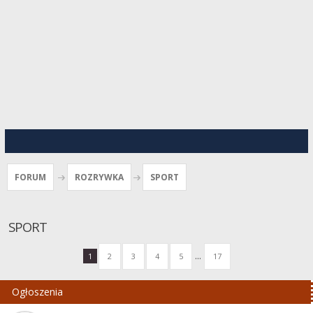
FORUM
ROZRYWKA
SPORT
SPORT
...
1
2
3
4
5
17
Ogłoszenia