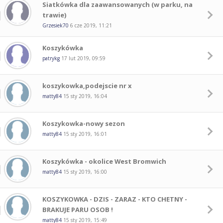
Siatkówka dla zaawansowanych (w parku, na
trawie)
Grzesiek70
6 cze 2019, 11:21
Koszykówka
patrykg
17 lut 2019, 09:59
koszykowka,podejscie nr x
matty84
15 sty 2019, 16:04
Koszykowka-nowy sezon
matty84
15 sty 2019, 16:01
Koszykówka - okolice West Bromwich
matty84
15 sty 2019, 16:00
KOSZYKOWKA - DZIS - ZARAZ - KTO CHETNY -
BRAKUJE PARU OSOB !
matty84
15 sty 2019, 15:49