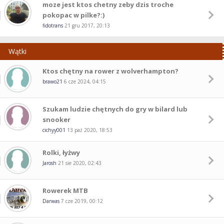
moze jest ktos chetny zeby dzis troche
pokopac w pilke?:)
fidotrans
21 gru 2017, 20:13
Wątki
Ktos chętny na rower z wolverhampton?
brawo21
6 cze 2024, 04:15
Szukam ludzie chętnych do gry w bilard lub
snooker
cichyy001
13 paź 2020, 18:53
Rolki, łyżwy
Jarosh
21 sie 2020, 02:43
Rowerek MTB
Darwas
7 cze 2019, 00:12