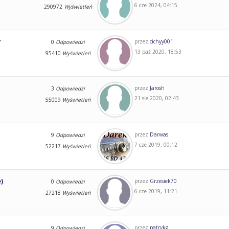
6 cze 2024, 04:15
290972
Wyświetleń
r
przez
cichyy001
0
Odpowiedzi
13 paź 2020, 18:53
95410
Wyświetleń
przez
Jarosh
3
Odpowiedzi
21 sie 2020, 02:43
55009
Wyświetleń
przez
Darwas
9
Odpowiedzi
7 cze 2019, 00:12
52217
Wyświetleń
)
przez
Grzesiek70
0
Odpowiedzi
6 cze 2019, 11:21
27218
Wyświetleń
przez
patrykg
9
Odpowiedzi