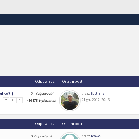
Odpowiedzi
Ostatni post
ilke?:)
przez
fidotrans
121
Odpowiedzi
21 gru 2017, 20:13
..
7
8
9
416175
Wyświetleń
Odpowiedzi
Ostatni post
przez
brawo21
0
Odpowiedzi