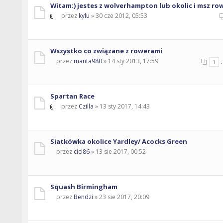
Witam:) jestes z wolverhampton lub okolic i msz r
przez
kylu
» 30 cze 2012, 05:53
Wszystko co związane z rowerami
przez
manta980
» 14 sty 2013, 17:59
.
1
Spartan Race
przez
Czilla
» 13 sty 2017, 14:43
Siatkówka okolice Yardley/ Acocks Green
przez
cici86
» 13 sie 2017, 00:52
Squash Birmingham
przez
Bendzi
» 23 sie 2017, 20:09