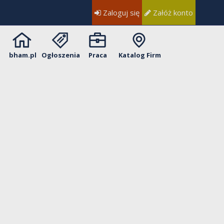
Zaloguj się
Załóż konto
bham.pl
Ogłoszenia
Praca
Katalog Firm