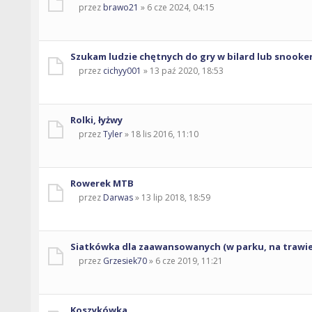
przez
brawo21
» 6 cze 2024, 04:15
Szukam ludzie chętnych do gry w bilard lub snooke
przez
cichyy001
» 13 paź 2020, 18:53
Rolki, łyżwy
przez
Tyler
» 18 lis 2016, 11:10
Rowerek MTB
przez
Darwas
» 13 lip 2018, 18:59
Siatkówka dla zaawansowanych (w parku, na trawie
przez
Grzesiek70
» 6 cze 2019, 11:21
Koszykówka