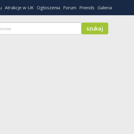
u
Atrakcje w UK
Ogłoszenia
Forum
Friends
Galeria