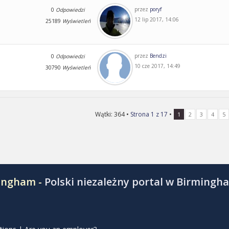
przez
poryf
0
Odpowiedzi
12 lip 2017, 14:06
25189
Wyświetleń
przez
Bendzi
0
Odpowiedzi
10 cze 2017, 14:49
30790
Wyświetleń
Wątki: 364 •
Strona
1
z
17
•
1
2
3
4
5
mingham -
Polski niezależny portal w Birmingh