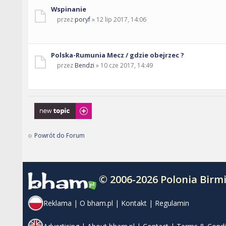
Wspinanie
przez
poryf
» 12 lip 2017, 14:06
Polska-Rumunia Mecz / gdzie obejrzec ?
przez
Bendzi
» 10 cze 2017, 14:49
Napisz wątek
Powrót do Forum
© 2006-2026 Polonia Bir
Reklama
|
O bham.pl
|
Kontakt
|
Regulamin