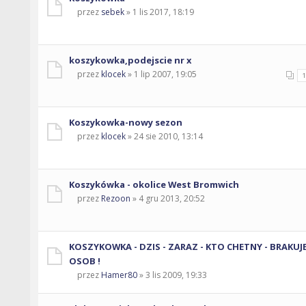
przez
sebek
» 1 lis 2017, 18:19
koszykowka,podejscie nr x
przez
klocek
» 1 lip 2007, 19:05
Koszykowka-nowy sezon
przez
klocek
» 24 sie 2010, 13:14
Koszykówka - okolice West Bromwich
przez
Rezoon
» 4 gru 2013, 20:52
KOSZYKOWKA - DZIS - ZARAZ - KTO CHETNY - BRAKUJ
OSOB !
przez
Hamer80
» 3 lis 2009, 19:33