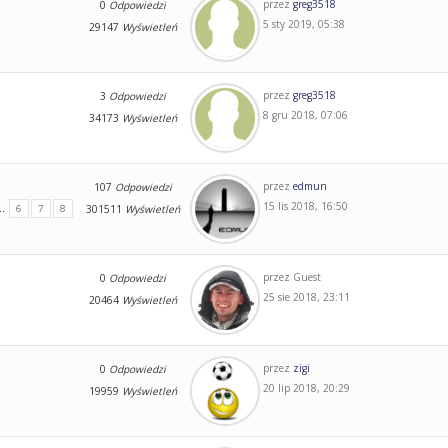
przez
greg3518
0
Odpowiedzi
5 sty 2019, 05:38
29147
Wyświetleń
przez
greg3518
3
Odpowiedzi
8 gru 2018, 07:06
34173
Wyświetleń
przez
edmun
107
Odpowiedzi
15 lis 2018, 16:50
..
6
7
8
301511
Wyświetleń
przez
Guest
0
Odpowiedzi
25 sie 2018, 23:11
20464
Wyświetleń
przez
zigi
0
Odpowiedzi
20 lip 2018, 20:29
19959
Wyświetleń