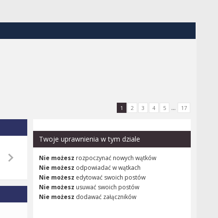
...
1
2
3
4
5
17
Twoje uprawnienia w tym dziale
Nie możesz
rozpoczynać nowych wątków
Nie możesz
odpowiadać w wątkach
Nie możesz
edytować swoich postów
Nie możesz
usuwać swoich postów
Nie możesz
dodawać załączników