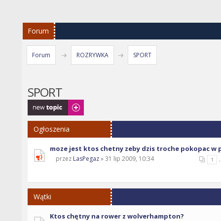
Forum
Forum
ROZRYWKA
SPORT
SPORT
Napisz wątek
Ogłoszenia
moze jest ktos chetny zeby dzis troche pokopac w p
przez
LasPegaz
» 31 lip 2009, 10:34
.
1
Wątki
Ktos chętny na rower z wolverhampton?