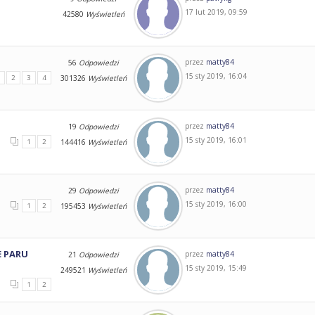
17 lut 2019, 09:59
42580
Wyświetleń
przez
matty84
56
Odpowiedzi
15 sty 2019, 16:04
1
2
3
4
301326
Wyświetleń
przez
matty84
19
Odpowiedzi
15 sty 2019, 16:01
1
2
144416
Wyświetleń
przez
matty84
29
Odpowiedzi
15 sty 2019, 16:00
1
2
195453
Wyświetleń
E PARU
przez
matty84
21
Odpowiedzi
15 sty 2019, 15:49
249521
Wyświetleń
1
2