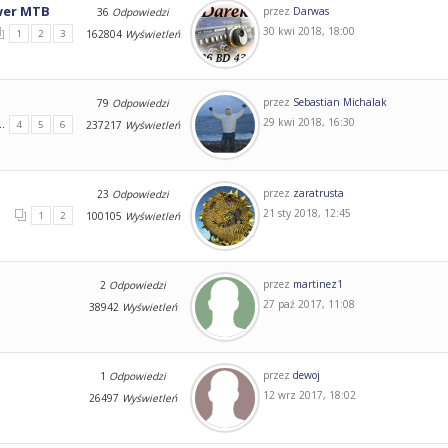
ower MTB
przez
Darwas
36
Odpowiedzi
30 kwi 2018, 18:00
1
2
3
162804
Wyświetleń
przez
Sebastian Michalak
79
Odpowiedzi
29 kwi 2018, 16:30
..
4
5
6
237217
Wyświetleń
przez
zaratrusta
23
Odpowiedzi
21 sty 2018, 12:45
1
2
100105
Wyświetleń
przez
martinez1
2
Odpowiedzi
27 paź 2017, 11:08
38942
Wyświetleń
przez
dewoj
1
Odpowiedzi
12 wrz 2017, 18:02
26497
Wyświetleń