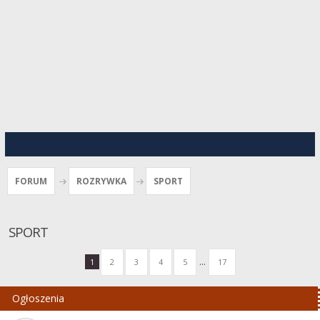
FORUM
ROZRYWKA
SPORT
SPORT
...
1
2
3
4
5
17
Ogłoszenia