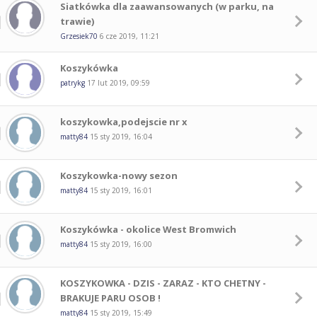
Siatkówka dla zaawansowanych (w parku, na
trawie)
Grzesiek70
6 cze 2019, 11:21
Koszykówka
patrykg
17 lut 2019, 09:59
koszykowka,podejscie nr x
matty84
15 sty 2019, 16:04
Koszykowka-nowy sezon
matty84
15 sty 2019, 16:01
Koszykówka - okolice West Bromwich
matty84
15 sty 2019, 16:00
KOSZYKOWKA - DZIS - ZARAZ - KTO CHETNY -
BRAKUJE PARU OSOB !
matty84
15 sty 2019, 15:49