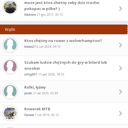
moze jest ktos chetny zeby dzis troche
pokopac w pilke?:)
fidotrans
21 gru 2017, 20:13
Wątki
Ktos chętny na rower z wolverhampton?
brawo21
6 cze 2024, 04:15
Szukam ludzie chętnych do gry w bilard lub
snooker
cichyy001
13 paź 2020, 18:53
Rolki, łyżwy
Jarosh
21 sie 2020, 02:43
Rowerek MTB
Darwas
7 cze 2019, 00:12