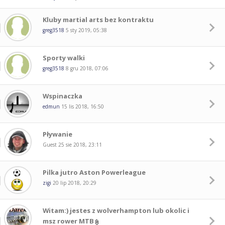
Kluby martial arts bez kontraktu
greg3518
5 sty 2019, 05:38
Sporty walki
greg3518
8 gru 2018, 07:06
Wspinaczka
edmun
15 lis 2018, 16:50
Pływanie
Guest
25 sie 2018, 23:11
Pilka jutro Aston Powerleague
zigi
20 lip 2018, 20:29
Witam:) jestes z wolverhampton lub okolic i
msz rower MTB