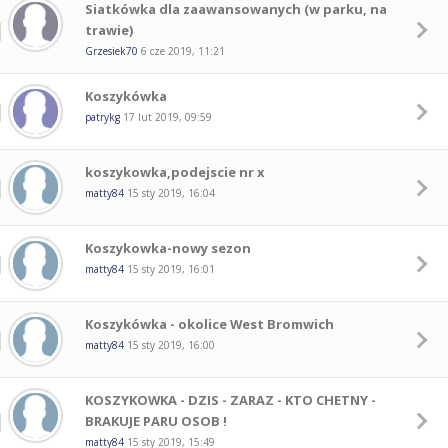
Siatkówka dla zaawansowanych (w parku, na
trawie)
Grzesiek70
6 cze 2019, 11:21
Koszykówka
patrykg
17 lut 2019, 09:59
koszykowka,podejscie nr x
matty84
15 sty 2019, 16:04
Koszykowka-nowy sezon
matty84
15 sty 2019, 16:01
Koszykówka - okolice West Bromwich
matty84
15 sty 2019, 16:00
KOSZYKOWKA - DZIS - ZARAZ - KTO CHETNY -
BRAKUJE PARU OSOB !
matty84
15 sty 2019, 15:49