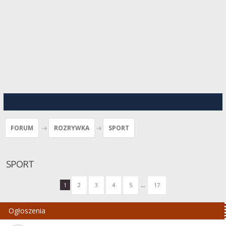
FORUM
ROZRYWKA
SPORT
SPORT
...
1
2
3
4
5
17
Ogłoszenia