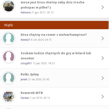
moze jest ktos chetny zeby dzis troche
pokopac w pilke?:)
fidotrans
21 gru 2017, 20:13
Wątki
Ktos chętny na rower z wolverhampton?
brawo21
6 cze 2024, 04:15
Szukam ludzie chętnych do gry w bilard lub
snooker
cichyy001
13 paź 2020, 18:53
Rolki, łyżwy
Jarosh
21 sie 2020, 02:43
Rowerek MTB
Darwas
7 cze 2019, 00:12