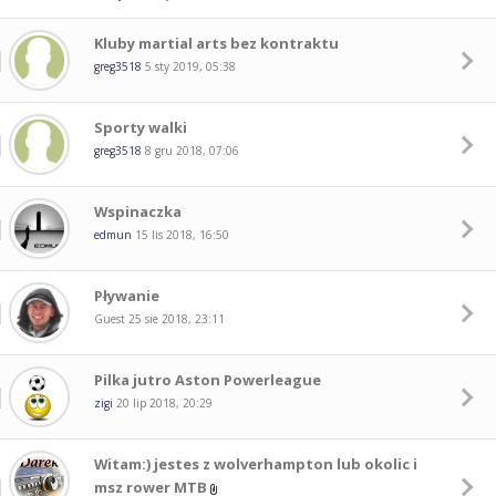
Kluby martial arts bez kontraktu
greg3518
5 sty 2019, 05:38
Sporty walki
greg3518
8 gru 2018, 07:06
Wspinaczka
edmun
15 lis 2018, 16:50
Pływanie
Guest
25 sie 2018, 23:11
Pilka jutro Aston Powerleague
zigi
20 lip 2018, 20:29
Witam:) jestes z wolverhampton lub okolic i
msz rower MTB