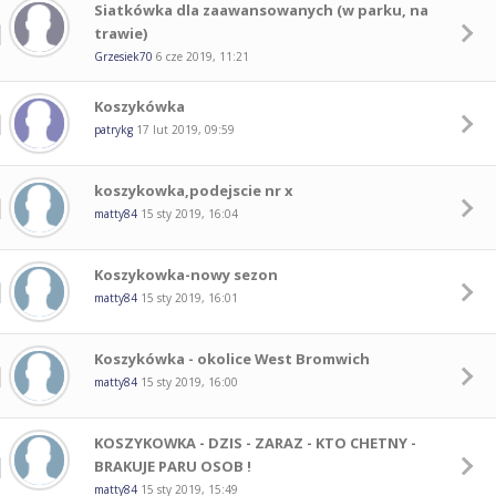
Siatkówka dla zaawansowanych (w parku, na
trawie)
Grzesiek70
6 cze 2019, 11:21
Koszykówka
patrykg
17 lut 2019, 09:59
koszykowka,podejscie nr x
matty84
15 sty 2019, 16:04
Koszykowka-nowy sezon
matty84
15 sty 2019, 16:01
Koszykówka - okolice West Bromwich
matty84
15 sty 2019, 16:00
KOSZYKOWKA - DZIS - ZARAZ - KTO CHETNY -
BRAKUJE PARU OSOB !
matty84
15 sty 2019, 15:49