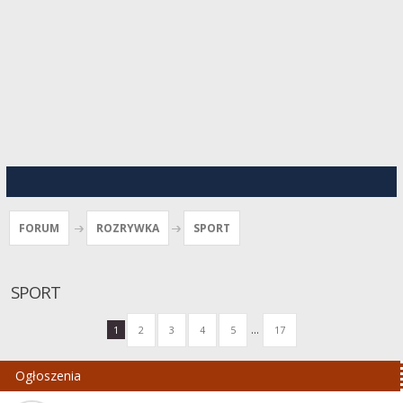
FORUM
ROZRYWKA
SPORT
SPORT
...
1
2
3
4
5
17
Ogłoszenia