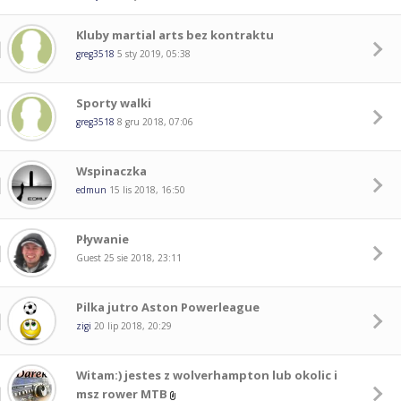
Kluby martial arts bez kontraktu
greg3518
5 sty 2019, 05:38
Sporty walki
greg3518
8 gru 2018, 07:06
Wspinaczka
edmun
15 lis 2018, 16:50
Pływanie
Guest
25 sie 2018, 23:11
Pilka jutro Aston Powerleague
zigi
20 lip 2018, 20:29
Witam:) jestes z wolverhampton lub okolic i
msz rower MTB