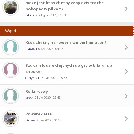
moze jest ktos chetny zeby dzis troche
pokopac w pilke?:)
fidotrans
21 gru 2017, 20:13
Wątki
Ktos chętny na rower z wolverhampton?
brawo21
6 cze 2024, 04:15
Szukam ludzie chętnych do gry w bilard lub
snooker
cichyy001
13 paź 2020, 18:53
Rolki, łyżwy
Jarosh
21 sie 2020, 02:43
Rowerek MTB
Darwas
7 cze 2019, 00:12