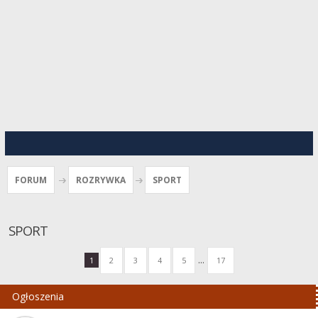
FORUM
ROZRYWKA
SPORT
SPORT
...
1
2
3
4
5
17
Ogłoszenia