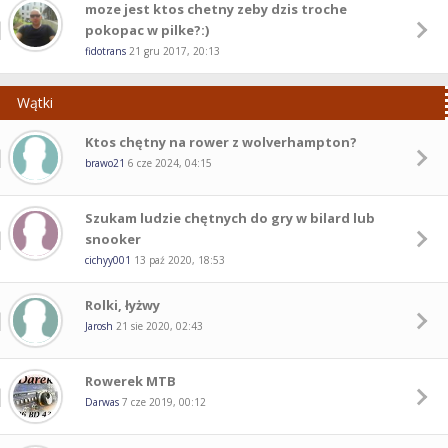
moze jest ktos chetny zeby dzis troche
pokopac w pilke?:)
fidotrans
21 gru 2017, 20:13
Wątki
Ktos chętny na rower z wolverhampton?
brawo21
6 cze 2024, 04:15
Szukam ludzie chętnych do gry w bilard lub
snooker
cichyy001
13 paź 2020, 18:53
Rolki, łyżwy
Jarosh
21 sie 2020, 02:43
Rowerek MTB
Darwas
7 cze 2019, 00:12