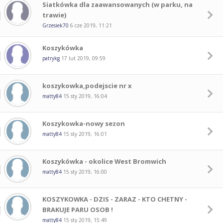
Siatkówka dla zaawansowanych (w parku, na
trawie)
Grzesiek70
6 cze 2019, 11:21
Koszykówka
patrykg
17 lut 2019, 09:59
koszykowka,podejscie nr x
matty84
15 sty 2019, 16:04
Koszykowka-nowy sezon
matty84
15 sty 2019, 16:01
Koszykówka - okolice West Bromwich
matty84
15 sty 2019, 16:00
KOSZYKOWKA - DZIS - ZARAZ - KTO CHETNY -
BRAKUJE PARU OSOB !
matty84
15 sty 2019, 15:49