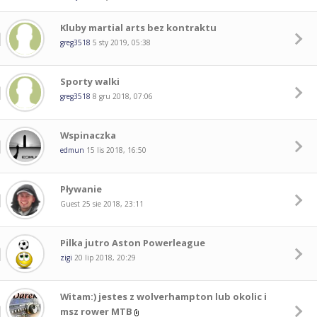
Kluby martial arts bez kontraktu
greg3518
5 sty 2019, 05:38
Sporty walki
greg3518
8 gru 2018, 07:06
Wspinaczka
edmun
15 lis 2018, 16:50
Pływanie
Guest
25 sie 2018, 23:11
Pilka jutro Aston Powerleague
zigi
20 lip 2018, 20:29
Witam:) jestes z wolverhampton lub okolic i
msz rower MTB