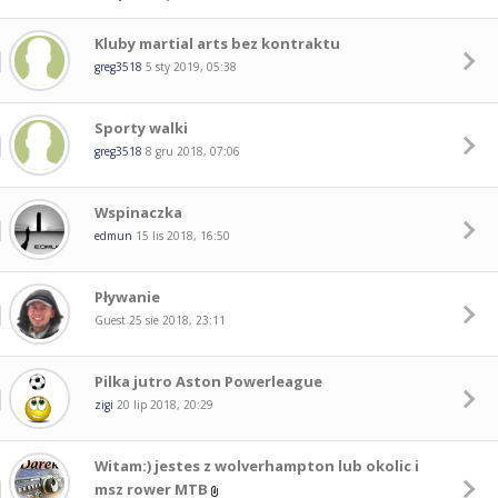
Kluby martial arts bez kontraktu
greg3518
5 sty 2019, 05:38
Sporty walki
greg3518
8 gru 2018, 07:06
Wspinaczka
edmun
15 lis 2018, 16:50
Pływanie
Guest
25 sie 2018, 23:11
Pilka jutro Aston Powerleague
zigi
20 lip 2018, 20:29
Witam:) jestes z wolverhampton lub okolic i
msz rower MTB