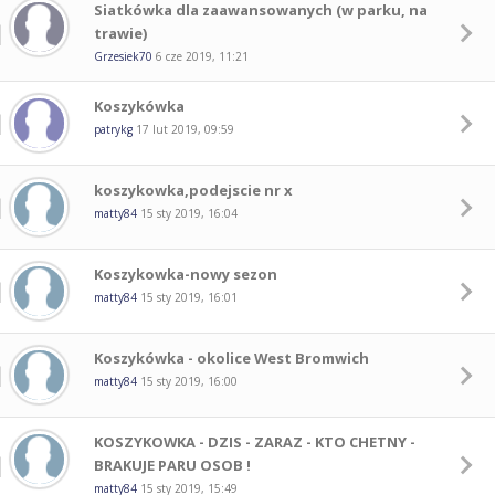
Siatkówka dla zaawansowanych (w parku, na
trawie)
Grzesiek70
6 cze 2019, 11:21
Koszykówka
patrykg
17 lut 2019, 09:59
koszykowka,podejscie nr x
matty84
15 sty 2019, 16:04
Koszykowka-nowy sezon
matty84
15 sty 2019, 16:01
Koszykówka - okolice West Bromwich
matty84
15 sty 2019, 16:00
KOSZYKOWKA - DZIS - ZARAZ - KTO CHETNY -
BRAKUJE PARU OSOB !
matty84
15 sty 2019, 15:49