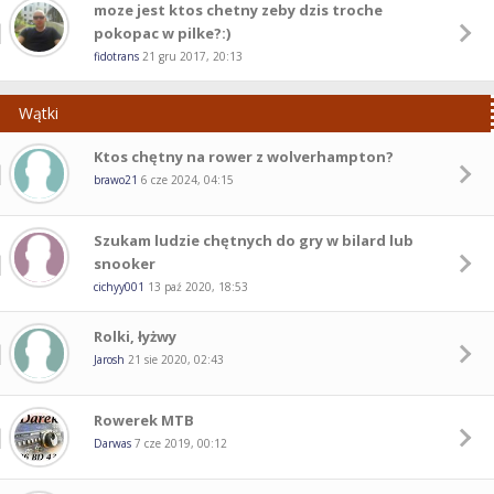
moze jest ktos chetny zeby dzis troche
pokopac w pilke?:)
fidotrans
21 gru 2017, 20:13
Wątki
Ktos chętny na rower z wolverhampton?
brawo21
6 cze 2024, 04:15
Szukam ludzie chętnych do gry w bilard lub
snooker
cichyy001
13 paź 2020, 18:53
Rolki, łyżwy
Jarosh
21 sie 2020, 02:43
Rowerek MTB
Darwas
7 cze 2019, 00:12