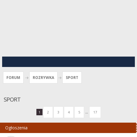
FORUM
ROZRYWKA
SPORT
SPORT
...
1
2
3
4
5
17
Ogłoszenia