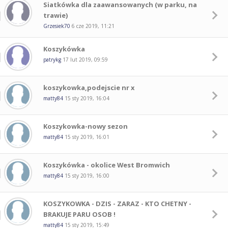
Siatkówka dla zaawansowanych (w parku, na
trawie)
Grzesiek70
6 cze 2019, 11:21
Koszykówka
patrykg
17 lut 2019, 09:59
koszykowka,podejscie nr x
matty84
15 sty 2019, 16:04
Koszykowka-nowy sezon
matty84
15 sty 2019, 16:01
Koszykówka - okolice West Bromwich
matty84
15 sty 2019, 16:00
KOSZYKOWKA - DZIS - ZARAZ - KTO CHETNY -
BRAKUJE PARU OSOB !
matty84
15 sty 2019, 15:49