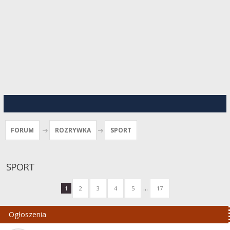
FORUM
ROZRYWKA
SPORT
SPORT
...
1
2
3
4
5
17
Ogłoszenia