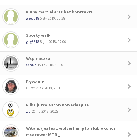
Kluby martial arts bez kontraktu
greg3518
5 sty 2019, 05:38
Sporty walki
greg3518
8 gru 2018, 07:06
Wspinaczka
edmun
15 lis 2018, 16:50
Pływanie
Guest
25 sie 2018, 23:11
Pilka jutro Aston Powerleague
zigi
20 lip 2018, 20:29
Witam:) jestes z wolverhampton lub okolic i
msz rower MTB