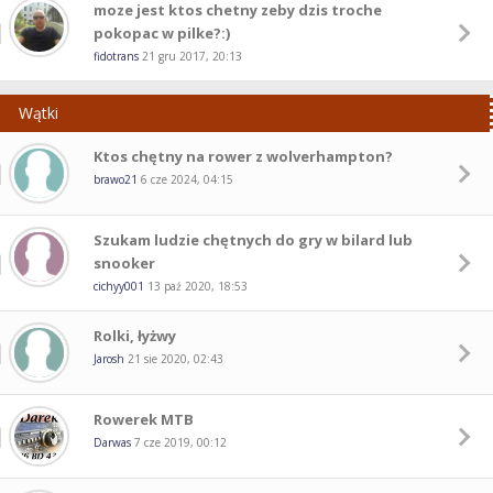
moze jest ktos chetny zeby dzis troche
pokopac w pilke?:)
fidotrans
21 gru 2017, 20:13
Wątki
Ktos chętny na rower z wolverhampton?
brawo21
6 cze 2024, 04:15
Szukam ludzie chętnych do gry w bilard lub
snooker
cichyy001
13 paź 2020, 18:53
Rolki, łyżwy
Jarosh
21 sie 2020, 02:43
Rowerek MTB
Darwas
7 cze 2019, 00:12