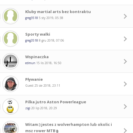
Kluby martial arts bez kontraktu
greg3518
5 sty 2019, 05:38
Sporty walki
greg3518
8 gru 2018, 07:06
Wspinaczka
edmun
15 lis 2018, 16:50
Pływanie
Guest
25 sie 2018, 23:11
Pilka jutro Aston Powerleague
zigi
20 lip 2018, 20:29
Witam:) jestes z wolverhampton lub okolic i
msz rower MTB