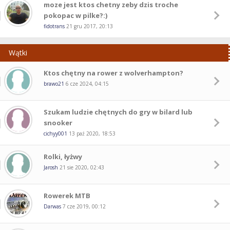
moze jest ktos chetny zeby dzis troche
pokopac w pilke?:)
fidotrans
21 gru 2017, 20:13
Wątki
Ktos chętny na rower z wolverhampton?
brawo21
6 cze 2024, 04:15
Szukam ludzie chętnych do gry w bilard lub
snooker
cichyy001
13 paź 2020, 18:53
Rolki, łyżwy
Jarosh
21 sie 2020, 02:43
Rowerek MTB
Darwas
7 cze 2019, 00:12