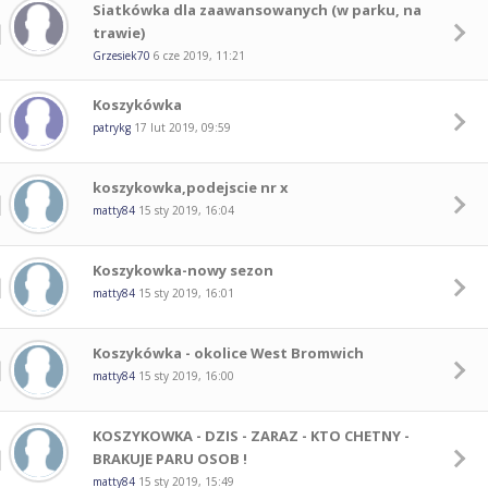
Siatkówka dla zaawansowanych (w parku, na
trawie)
Grzesiek70
6 cze 2019, 11:21
Koszykówka
patrykg
17 lut 2019, 09:59
koszykowka,podejscie nr x
matty84
15 sty 2019, 16:04
Koszykowka-nowy sezon
matty84
15 sty 2019, 16:01
Koszykówka - okolice West Bromwich
matty84
15 sty 2019, 16:00
KOSZYKOWKA - DZIS - ZARAZ - KTO CHETNY -
BRAKUJE PARU OSOB !
matty84
15 sty 2019, 15:49