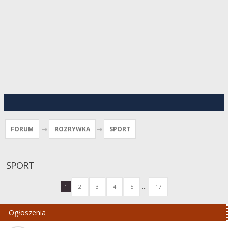
FORUM
ROZRYWKA
SPORT
SPORT
...
1
2
3
4
5
17
Ogłoszenia