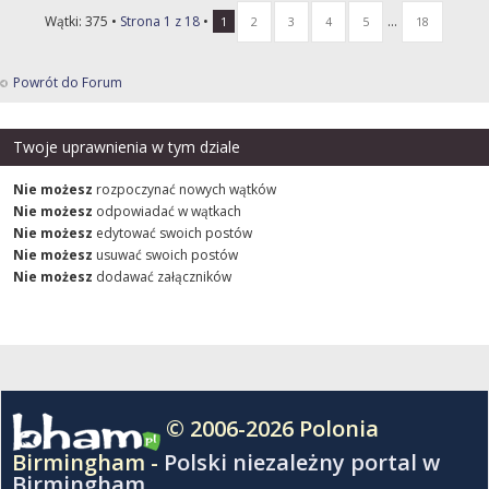
Wątki: 375 •
Strona
1
z
18
•
...
1
2
3
4
5
18
Powrót do Forum
Twoje uprawnienia w tym dziale
Nie możesz
rozpoczynać nowych wątków
Nie możesz
odpowiadać w wątkach
Nie możesz
edytować swoich postów
Nie możesz
usuwać swoich postów
Nie możesz
dodawać załączników
© 2006-2026 Polonia
Birmingham -
Polski niezależny portal w
Birmingham