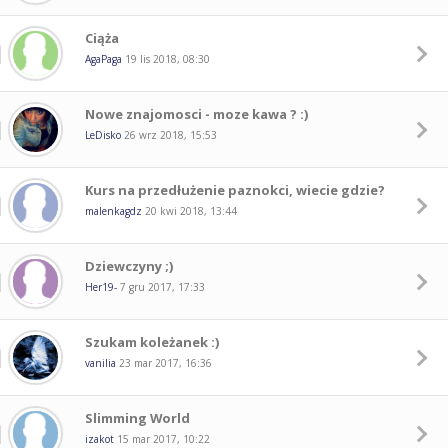
Ciąża
AgaPaga
19 lis 2018, 08:30
Nowe znajomosci - moze kawa ? :)
LeDisko
26 wrz 2018, 15:53
Kurs na przedłużenie paznokci, wiecie gdzie?
malenkagdz
20 kwi 2018, 13:44
Dziewczyny ;)
Her19-
7 gru 2017, 17:33
Szukam koleżanek :)
vanilia
23 mar 2017, 16:36
Slimming World
izakot
15 mar 2017, 10:22