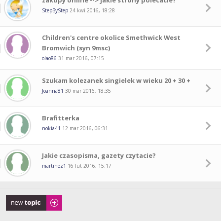
zakupy online --> jakie strony polecacie?
StepByStep
24 kwi 2016, 18:28
Children's centre okolice Smethwick West
Bromwich (syn 9msc)
olao86
31 mar 2016, 07:15
Szukam kolezanek singielek w wieku 20 + 30 +
Joanna81
30 mar 2016, 18:35
Brafitterka
nokia41
12 mar 2016, 06:31
Jakie czasopisma, gazety czytacie?
martinez1
16 lut 2016, 15:17
Napisz wątek