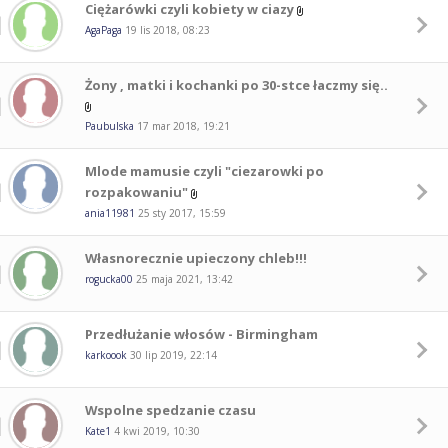
Ciężarówki czyli kobiety w ciazy
AgaPaga
19 lis 2018, 08:23
Żony , matki i kochanki po 30-stce łaczmy się..
Paubulska
17 mar 2018, 19:21
Mlode mamusie czyli "ciezarowki po
rozpakowaniu"
ania11981
25 sty 2017, 15:59
Własnorecznie upieczony chleb!!!
rogucka00
25 maja 2021, 13:42
Przedłużanie włosów - Birmingham
karkoook
30 lip 2019, 22:14
Wspolne spedzanie czasu
Kate1
4 kwi 2019, 10:30