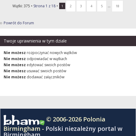
Wątki: 375 •
Strona
1
z
18
•
...
1
2
3
4
5
18
Powrót do Forum
Twoje uprawnienia w tym dziale
Nie możesz
rozpoczynać nowych wątków
Nie możesz
odpowiadać w wątkach
Nie możesz
edytować swoich postów
Nie możesz
usuwać swoich postów
Nie możesz
dodawać załączników
© 2006-2026 Polonia
Birmingham -
Polski niezależny portal w
Birmingham