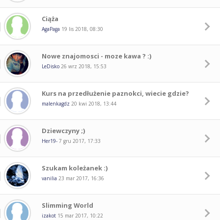
Ciąża
AgaPaga
19 lis 2018, 08:30
Nowe znajomosci - moze kawa ? :)
LeDisko
26 wrz 2018, 15:53
Kurs na przedłużenie paznokci, wiecie gdzie?
malenkagdz
20 kwi 2018, 13:44
Dziewczyny ;)
Her19-
7 gru 2017, 17:33
Szukam koleżanek :)
vanilia
23 mar 2017, 16:36
Slimming World
izakot
15 mar 2017, 10:22