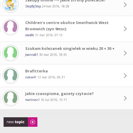
zakupy online --> jakie strony polecacie?
StepByStep
24 kwi 2016, 18:28
Children's centre okolice Smethwick West
Bromwich (syn 9msc)
olao86
31 mar 2016, 07:15
Szukam kolezanek singielek w wieku 20 + 30 +
Joanna81
30 mar 2016, 18:35
Brafitterka
nokia41
12 mar 2016, 06:31
Jakie czasopisma, gazety czytacie?
martinez1
16 lut 2016, 15:17
Napisz wątek