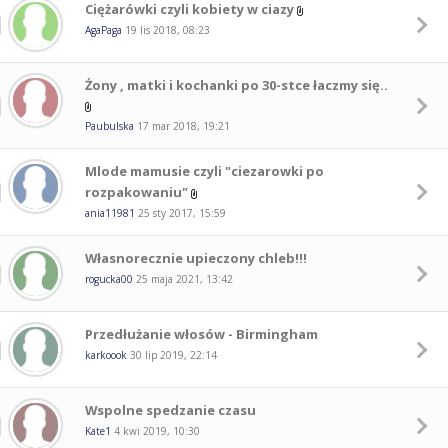
Ciężarówki czyli kobiety w ciazy
AgaPaga
19 lis 2018, 08:23
Żony , matki i kochanki po 30-stce łaczmy się..
Paubulska
17 mar 2018, 19:21
Mlode mamusie czyli "ciezarowki po
rozpakowaniu"
ania11981
25 sty 2017, 15:59
Własnorecznie upieczony chleb!!!
rogucka00
25 maja 2021, 13:42
Przedłużanie włosów - Birmingham
karkoook
30 lip 2019, 22:14
Wspolne spedzanie czasu
Kate1
4 kwi 2019, 10:30