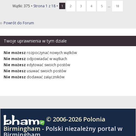
Wątki: 375 •
Strona
1
z
18
•
...
1
2
3
4
5
18
Powrót do Forum
Twoje uprawnienia w tym dziale
Nie możesz
rozpoczynać nowych wątków
Nie możesz
odpowiadać w wątkach
Nie możesz
edytować swoich postów
Nie możesz
usuwać swoich postów
Nie możesz
dodawać załączników
© 2006-2026 Polonia
Birmingham -
Polski niezależny portal w
Birmingham