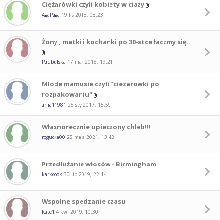
Ciężarówki czyli kobiety w ciazy
AgaPaga
19 lis 2018, 08:23
Żony , matki i kochanki po 30-stce łaczmy się..
Paubulska
17 mar 2018, 19:21
Mlode mamusie czyli "ciezarowki po
rozpakowaniu"
ania11981
25 sty 2017, 15:59
Własnorecznie upieczony chleb!!!
rogucka00
25 maja 2021, 13:42
Przedłużanie włosów - Birmingham
karkoook
30 lip 2019, 22:14
Wspolne spedzanie czasu
Kate1
4 kwi 2019, 10:30