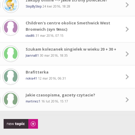
zakupy online --> jakie strony polecacie?
StepByStep
24 kwi 2016, 18:28
Children's centre okolice Smethwick West
Bromwich (syn 9msc)
olao86
31 mar 2016, 07:15
Szukam kolezanek singielek w wieku 20 + 30 +
Joanna81
30 mar 2016, 18:35
Brafitterka
nokia41
12 mar 2016, 06:31
Jakie czasopisma, gazety czytacie?
martinez1
16 lut 2016, 15:17
Napisz wątek