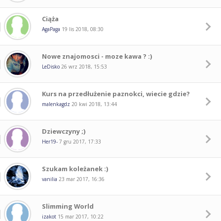
Ciąża
AgaPaga
19 lis 2018, 08:30
Nowe znajomosci - moze kawa ? :)
LeDisko
26 wrz 2018, 15:53
Kurs na przedłużenie paznokci, wiecie gdzie?
malenkagdz
20 kwi 2018, 13:44
Dziewczyny ;)
Her19-
7 gru 2017, 17:33
Szukam koleżanek :)
vanilia
23 mar 2017, 16:36
Slimming World
izakot
15 mar 2017, 10:22