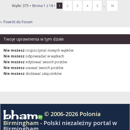
Wątki: 375 •
Strona
1
z
18
•
...
1
2
3
4
5
18
Powrót do Forum
Twoje uprawnienia w tym dziale
Nie możesz
rozpoczynać nowych wątków
Nie możesz
odpowiadać w wątkach
Nie możesz
edytować swoich postów
Nie możesz
usuwać swoich postów
Nie możesz
dodawać załączników
© 2006-2026 Polonia
Birmingham -
Polski niezależny portal w
Birmingham