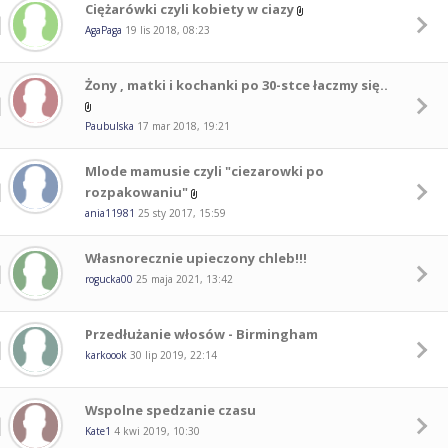
Ciężarówki czyli kobiety w ciazy
AgaPaga
19 lis 2018, 08:23
Żony , matki i kochanki po 30-stce łaczmy się..
Paubulska
17 mar 2018, 19:21
Mlode mamusie czyli "ciezarowki po
rozpakowaniu"
ania11981
25 sty 2017, 15:59
Własnorecznie upieczony chleb!!!
rogucka00
25 maja 2021, 13:42
Przedłużanie włosów - Birmingham
karkoook
30 lip 2019, 22:14
Wspolne spedzanie czasu
Kate1
4 kwi 2019, 10:30