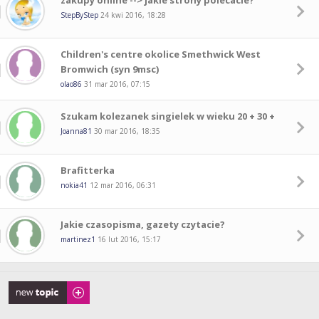
zakupy online --> jakie strony polecacie?
StepByStep
24 kwi 2016, 18:28
Children's centre okolice Smethwick West
Bromwich (syn 9msc)
olao86
31 mar 2016, 07:15
Szukam kolezanek singielek w wieku 20 + 30 +
Joanna81
30 mar 2016, 18:35
Brafitterka
nokia41
12 mar 2016, 06:31
Jakie czasopisma, gazety czytacie?
martinez1
16 lut 2016, 15:17
Napisz wątek