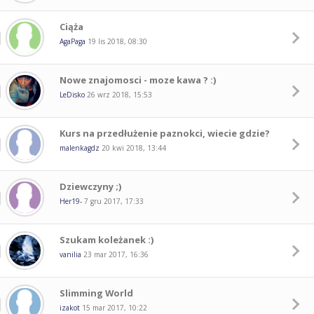
Ciąża
AgaPaga
19 lis 2018, 08:30
Nowe znajomosci - moze kawa ? :)
LeDisko
26 wrz 2018, 15:53
Kurs na przedłużenie paznokci, wiecie gdzie?
malenkagdz
20 kwi 2018, 13:44
Dziewczyny ;)
Her19-
7 gru 2017, 17:33
Szukam koleżanek :)
vanilia
23 mar 2017, 16:36
Slimming World
izakot
15 mar 2017, 10:22