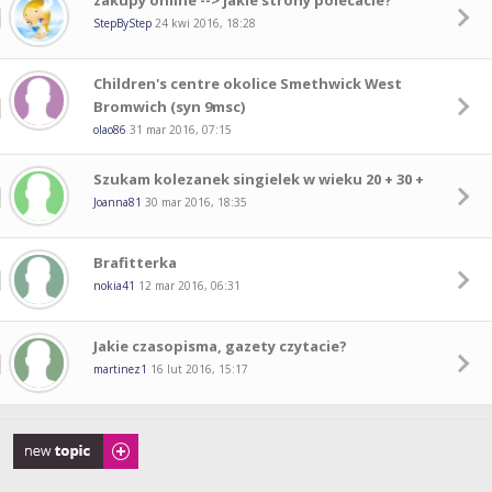
zakupy online --> jakie strony polecacie?
StepByStep
24 kwi 2016, 18:28
Children's centre okolice Smethwick West
Bromwich (syn 9msc)
olao86
31 mar 2016, 07:15
Szukam kolezanek singielek w wieku 20 + 30 +
Joanna81
30 mar 2016, 18:35
Brafitterka
nokia41
12 mar 2016, 06:31
Jakie czasopisma, gazety czytacie?
martinez1
16 lut 2016, 15:17
Napisz wątek