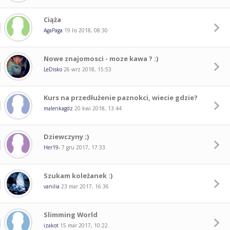
Ciąża
AgaPaga
19 lis 2018, 08:30
Nowe znajomosci - moze kawa ? :)
LeDisko
26 wrz 2018, 15:53
Kurs na przedłużenie paznokci, wiecie gdzie?
malenkagdz
20 kwi 2018, 13:44
Dziewczyny ;)
Her19-
7 gru 2017, 17:33
Szukam koleżanek :)
vanilia
23 mar 2017, 16:36
Slimming World
izakot
15 mar 2017, 10:22