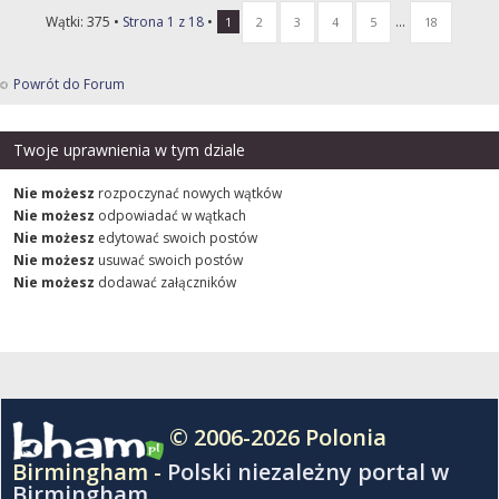
Wątki: 375 •
Strona
1
z
18
•
...
1
2
3
4
5
18
Powrót do Forum
Twoje uprawnienia w tym dziale
Nie możesz
rozpoczynać nowych wątków
Nie możesz
odpowiadać w wątkach
Nie możesz
edytować swoich postów
Nie możesz
usuwać swoich postów
Nie możesz
dodawać załączników
© 2006-2026 Polonia
Birmingham -
Polski niezależny portal w
Birmingham