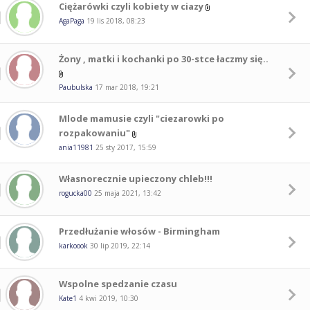
Ciężarówki czyli kobiety w ciazy
AgaPaga
19 lis 2018, 08:23
Żony , matki i kochanki po 30-stce łaczmy się..
Paubulska
17 mar 2018, 19:21
Mlode mamusie czyli "ciezarowki po
rozpakowaniu"
ania11981
25 sty 2017, 15:59
Własnorecznie upieczony chleb!!!
rogucka00
25 maja 2021, 13:42
Przedłużanie włosów - Birmingham
karkoook
30 lip 2019, 22:14
Wspolne spedzanie czasu
Kate1
4 kwi 2019, 10:30