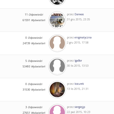
przez
Darwas
11
Odpowiedzi
31 gru 2015, 23:35
61591
Wyświetleń
przez
enigmatyczna
0
Odpowiedzi
2 gru 2015, 17:58
24739
Wyświetleń
przez
IgaBor
5
Odpowiedzi
30 lis 2015, 13:53
53493
Wyświetleń
przez
kocurek
0
Odpowiedzi
13 lis 2015, 21:31
31530
Wyświetleń
przez
siergiejjp
3
Odpowiedzi
22 paź 2015, 10:23
27651
Wyświetleń