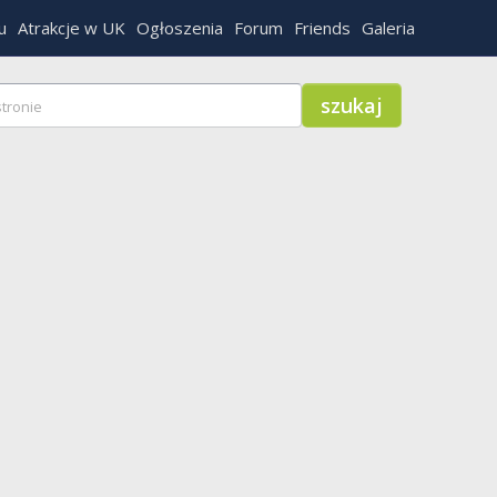
u
Atrakcje w UK
Ogłoszenia
Forum
Friends
Galeria