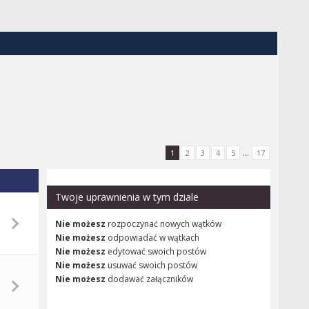
...
1
2
3
4
5
17
Twoje uprawnienia w tym dziale
Nie możesz
rozpoczynać nowych wątków
Nie możesz
odpowiadać w wątkach
Nie możesz
edytować swoich postów
Nie możesz
usuwać swoich postów
Nie możesz
dodawać załączników