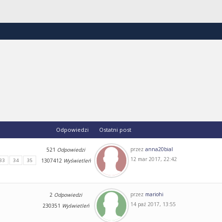
Odpowiedzi
Ostatni post
przez
anna20bial
521
Odpowiedzi
12 mar 2017, 22:42
33
34
35
1307412
Wyświetleń
przez
mariohi
2
Odpowiedzi
14 paź 2017, 13:55
230351
Wyświetleń