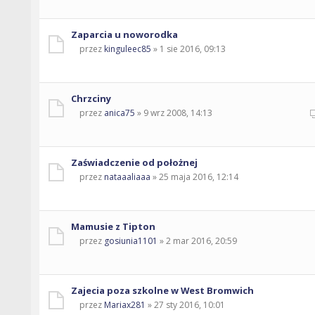
Zaparcia u noworodka
przez
kinguleec85
» 1 sie 2016, 09:13
Chrzciny
przez
anica75
» 9 wrz 2008, 14:13
Zaświadczenie od położnej
przez
nataaaliaaa
» 25 maja 2016, 12:14
Mamusie z Tipton
przez
gosiunia1101
» 2 mar 2016, 20:59
Zajecia poza szkolne w West Bromwich
przez
Mariax281
» 27 sty 2016, 10:01