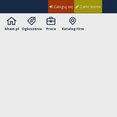
Zaloguj się
Załóż konto
bham.pl
Ogłoszenia
Praca
Katalog Firm