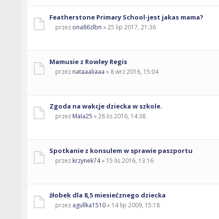
Featherstone Primary School-jest jakas mama?
przez
ona86zlbn
» 25 lip 2017, 21:36
Mamusie z Rowley Regis
przez
nataaaliaaa
» 8 wrz 2016, 15:04
Zgoda na wakcje dziecka w szkole.
przez
Mala25
» 28 lis 2016, 14:38
Spotkanie z konsulem w sprawie paszportu
przez
krzynek74
» 15 lis 2016, 13:16
żłobek dla 8,5 miesiećznego dziecka
przez
agullka1510
» 14 lip 2009, 15:18