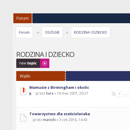
Forum
Forum
OGÓLNE
RODZINA I DZIECKO
RODZINA I DZIECKO
Napisz wątek
Wątki
Mamusie z Birmingham i okolic
przez
Xara
» 16 mar 2007, 20:27
...
1
Towarzystwo dla sześciolataka
przez
mariohi
» 3 cze 2016, 14:43