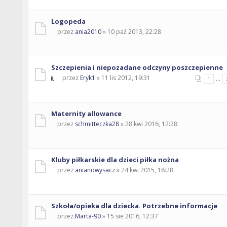
Logopeda
przez
ania2010
» 10 paź 2013, 22:28
Szczepienia i niepozadane odczyny poszczepienne
przez
Eryk1
» 11 lis 2012, 19:31
...
1
Maternity allowance
przez
schmitteczka28
» 28 kwi 2016, 12:28
Kluby piłkarskie dla dzieci piłka nożna
przez
anianowysacz
» 24 kwi 2015, 18:28
Szkoła/opieka dla dziecka. Potrzebne informacje
przez
Marta-90
» 15 sie 2016, 12:37