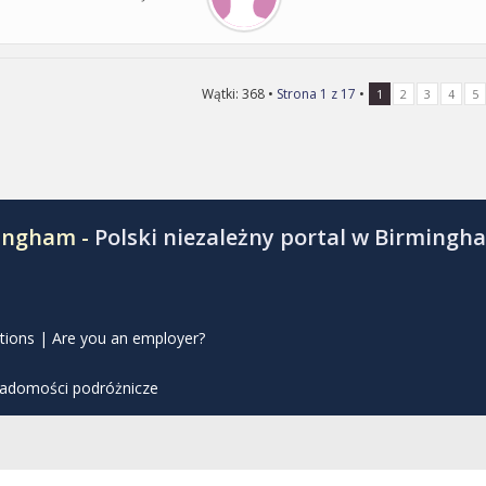
Wątki: 368 •
Strona
1
z
17
•
1
2
3
4
5
mingham -
Polski niezależny portal w Birmingh
tions
|
Are you an employer?
iadomości podróżnicze