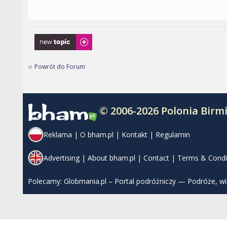
Napisz wątek
Powrót do Forum
© 2006-2026 Polonia Bir
Reklama
|
O bham.pl
|
Kontakt
|
Regulamin
Advertising
|
About bham.pl
|
Contact
|
Terms & Condi
Polecamy:
Globmania.pl – Portal podróżniczy — Podróże, w