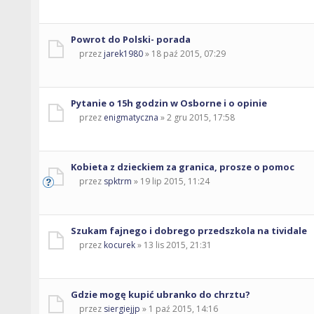
Powrot do Polski- porada
przez
jarek1980
» 18 paź 2015, 07:29
Pytanie o 15h godzin w Osborne i o opinie
przez
enigmatyczna
» 2 gru 2015, 17:58
Kobieta z dzieckiem za granica, prosze o pomoc
przez
spktrm
» 19 lip 2015, 11:24
Szukam fajnego i dobrego przedszkola na tividale
przez
kocurek
» 13 lis 2015, 21:31
Gdzie mogę kupić ubranko do chrztu?
przez
siergiejjp
» 1 paź 2015, 14:16