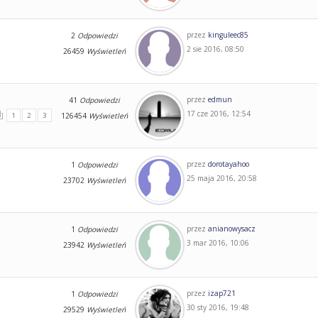
przez
kinguleec85
2
Odpowiedzi
2 sie 2016, 08:50
26459
Wyświetleń
przez
edmun
41
Odpowiedzi
17 cze 2016, 12:54
1
2
3
126454
Wyświetleń
przez
dorotayahoo
1
Odpowiedzi
25 maja 2016, 20:58
23702
Wyświetleń
przez
anianowysacz
1
Odpowiedzi
3 mar 2016, 10:06
23942
Wyświetleń
przez
izap721
1
Odpowiedzi
30 sty 2016, 19:48
29529
Wyświetleń