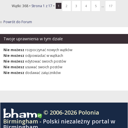
Wątki: 368 •
Strona
1
z
17
•
...
1
2
3
4
5
17
Powrót do Forum
Twoje uprawnienia w tym dziale
Nie możesz
rozpoczynać nowych wątków
Nie możesz
odpowiadać w wątkach
Nie możesz
edytować swoich postów
Nie możesz
usuwać swoich postów
Nie możesz
dodawać załączników
© 2006-2026 Polonia
Birmingham -
Polski niezależny portal w
Birmingham