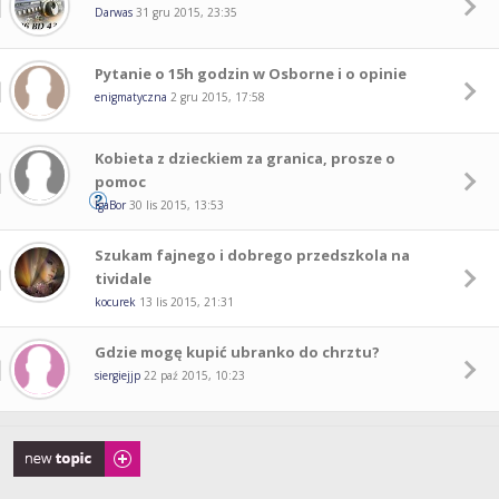
Darwas
31 gru 2015, 23:35
Pytanie o 15h godzin w Osborne i o opinie
enigmatyczna
2 gru 2015, 17:58
Kobieta z dzieckiem za granica, prosze o
pomoc
IgaBor
30 lis 2015, 13:53
Szukam fajnego i dobrego przedszkola na
tividale
kocurek
13 lis 2015, 21:31
Gdzie mogę kupić ubranko do chrztu?
siergiejjp
22 paź 2015, 10:23
Napisz wątek