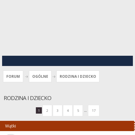
FORUM
OGÓLNE
RODZINA I DZIECKO
RODZINA I DZIECKO
...
1
2
3
4
5
17
Wątki