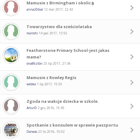
Mamusie z Birmingham i okolic
anna20bial
12 mar 2017, 22:42
Towarzystwo dla sześciolataka
mariohi
14 paź 2017, 13:55
Featherstone Primary School-jest jakas
mama?
ona86zlbn
25 lip 2017, 21:36
Mamusie z Rowley Regis
webka
1 lip 2017, 15:55
Zgoda na wakcje dziecka w szkole.
ArturD
2 gru 2016, 15:45
Spotkanie z konsulem w sprawie paszportu
Darwas
23 lis 2016, 10:02