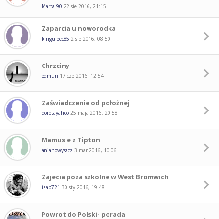
Marta-90
22 sie 2016, 21:15
Zaparcia u noworodka
kinguleec85
2 sie 2016, 08:50
Chrzciny
edmun
17 cze 2016, 12:54
Zaświadczenie od położnej
dorotayahoo
25 maja 2016, 20:58
Mamusie z Tipton
anianowysacz
3 mar 2016, 10:06
Zajecia poza szkolne w West Bromwich
izap721
30 sty 2016, 19:48
Powrot do Polski- porada