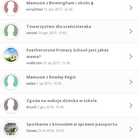
Mamusie z Birmingham i okolic
anna20bial
12 mar 2017, 22:42
Towarzystwo dla sześciolataka
mariohi
14 paź 2017, 13:55
Featherstone Primary School-jest jakas
mama?
ona86zlbn
25 lip 2017, 21:36
Mamusie z Rowley Regis
webka
1 lip 2017, 15:55
Zgoda na wakcje dziecka w szkole.
ArturD
2 gru 2016, 15:45
Spotkanie z konsulem w sprawie paszportu
Darwas
23 lis 2016, 10:02