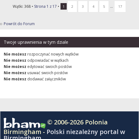
Wątki: 368 •
Strona
1
z
17
•
...
1
2
3
4
5
17
Powrót do Forum
Twoje uprawnienia w tym dziale
Nie możesz
rozpoczynać nowych wątków
Nie możesz
odpowiadać w wątkach
Nie możesz
edytować swoich postów
Nie możesz
usuwać swoich postów
Nie możesz
dodawać załączników
© 2006-2026 Polonia
Birmingham -
Polski niezależny portal w
Birmingham