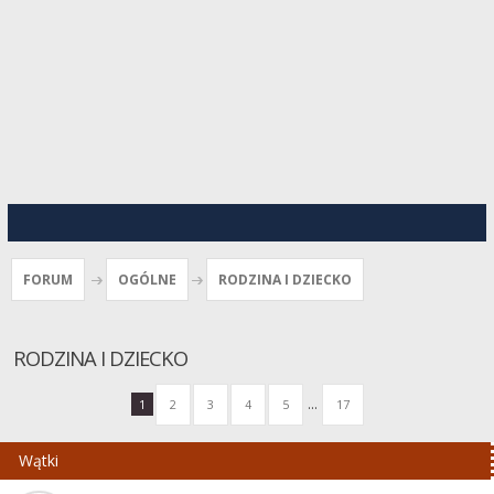
FORUM
OGÓLNE
RODZINA I DZIECKO
RODZINA I DZIECKO
...
1
2
3
4
5
17
Wątki