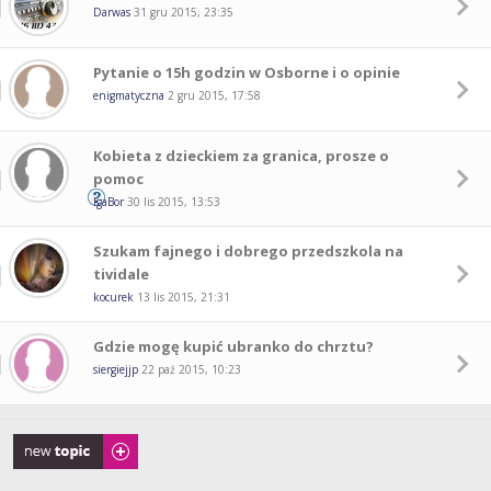
Darwas
31 gru 2015, 23:35
Pytanie o 15h godzin w Osborne i o opinie
enigmatyczna
2 gru 2015, 17:58
Kobieta z dzieckiem za granica, prosze o
pomoc
IgaBor
30 lis 2015, 13:53
Szukam fajnego i dobrego przedszkola na
tividale
kocurek
13 lis 2015, 21:31
Gdzie mogę kupić ubranko do chrztu?
siergiejjp
22 paź 2015, 10:23
Napisz wątek