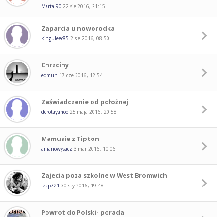
Marta-90
22 sie 2016, 21:15
Zaparcia u noworodka
kinguleec85
2 sie 2016, 08:50
Chrzciny
edmun
17 cze 2016, 12:54
Zaświadczenie od położnej
dorotayahoo
25 maja 2016, 20:58
Mamusie z Tipton
anianowysacz
3 mar 2016, 10:06
Zajecia poza szkolne w West Bromwich
izap721
30 sty 2016, 19:48
Powrot do Polski- porada