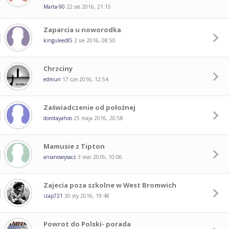
Marta-90
22 sie 2016, 21:15
Zaparcia u noworodka
kinguleec85
2 sie 2016, 08:50
Chrzciny
edmun
17 cze 2016, 12:54
Zaświadczenie od położnej
dorotayahoo
25 maja 2016, 20:58
Mamusie z Tipton
anianowysacz
3 mar 2016, 10:06
Zajecia poza szkolne w West Bromwich
izap721
30 sty 2016, 19:48
Powrot do Polski- porada