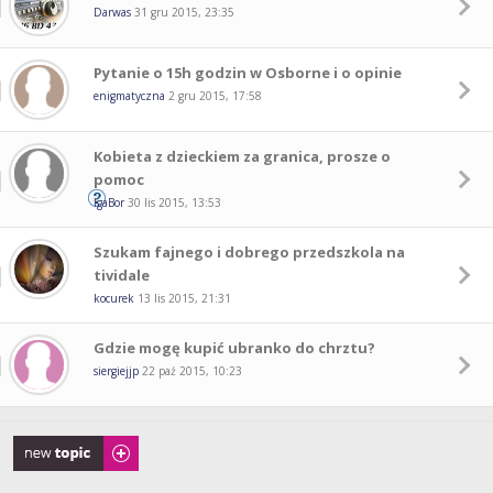
Darwas
31 gru 2015, 23:35
Pytanie o 15h godzin w Osborne i o opinie
enigmatyczna
2 gru 2015, 17:58
Kobieta z dzieckiem za granica, prosze o
pomoc
IgaBor
30 lis 2015, 13:53
Szukam fajnego i dobrego przedszkola na
tividale
kocurek
13 lis 2015, 21:31
Gdzie mogę kupić ubranko do chrztu?
siergiejjp
22 paź 2015, 10:23
Napisz wątek