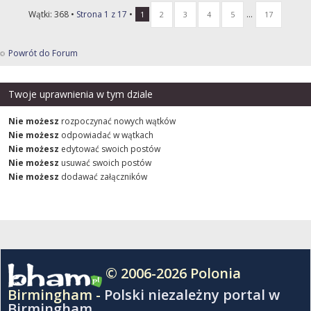
Wątki: 368 •
Strona
1
z
17
•
...
1
2
3
4
5
17
Powrót do Forum
Twoje uprawnienia w tym dziale
Nie możesz
rozpoczynać nowych wątków
Nie możesz
odpowiadać w wątkach
Nie możesz
edytować swoich postów
Nie możesz
usuwać swoich postów
Nie możesz
dodawać załączników
© 2006-2026 Polonia
Birmingham -
Polski niezależny portal w
Birmingham