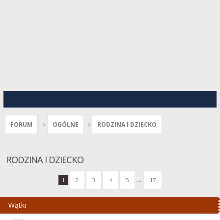
FORUM
OGÓLNE
RODZINA I DZIECKO
RODZINA I DZIECKO
...
1
2
3
4
5
17
Wątki