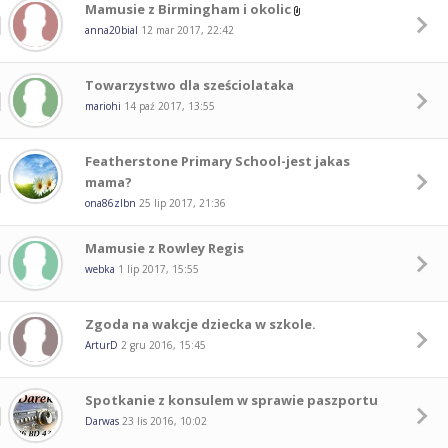
Mamusie z Birmingham i okolic
anna20bial
12 mar 2017, 22:42
Towarzystwo dla sześciolataka
mariohi
14 paź 2017, 13:55
Featherstone Primary School-jest jakas
mama?
ona86zlbn
25 lip 2017, 21:36
Mamusie z Rowley Regis
webka
1 lip 2017, 15:55
Zgoda na wakcje dziecka w szkole.
ArturD
2 gru 2016, 15:45
Spotkanie z konsulem w sprawie paszportu
Darwas
23 lis 2016, 10:02