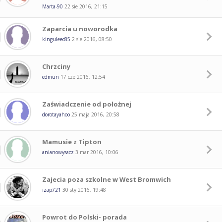
Marta-90
22 sie 2016, 21:15
Zaparcia u noworodka
kinguleec85
2 sie 2016, 08:50
Chrzciny
edmun
17 cze 2016, 12:54
Zaświadczenie od położnej
dorotayahoo
25 maja 2016, 20:58
Mamusie z Tipton
anianowysacz
3 mar 2016, 10:06
Zajecia poza szkolne w West Bromwich
izap721
30 sty 2016, 19:48
Powrot do Polski- porada