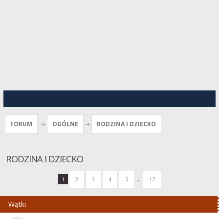
FORUM
OGÓLNE
RODZINA I DZIECKO
RODZINA I DZIECKO
...
1
2
3
4
5
17
Wątki