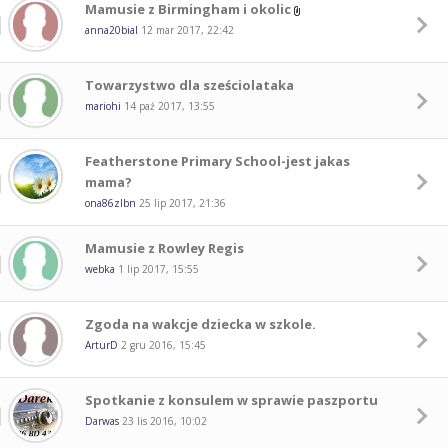
Mamusie z Birmingham i okolic
anna20bial
12 mar 2017, 22:42
Towarzystwo dla sześciolataka
mariohi
14 paź 2017, 13:55
Featherstone Primary School-jest jakas
mama?
ona86zlbn
25 lip 2017, 21:36
Mamusie z Rowley Regis
webka
1 lip 2017, 15:55
Zgoda na wakcje dziecka w szkole.
ArturD
2 gru 2016, 15:45
Spotkanie z konsulem w sprawie paszportu
Darwas
23 lis 2016, 10:02