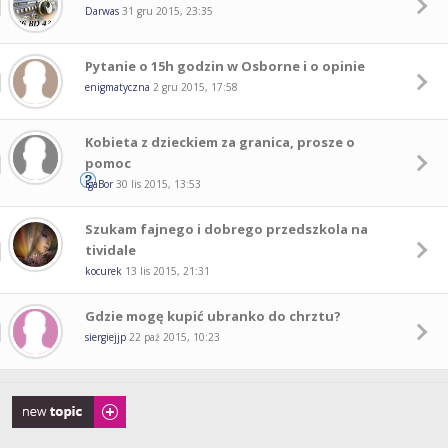
Darwas
31 gru 2015, 23:35
Pytanie o 15h godzin w Osborne i o opinie
enigmatyczna
2 gru 2015, 17:58
Kobieta z dzieckiem za granica, prosze o
pomoc
IgaBor
30 lis 2015, 13:53
Szukam fajnego i dobrego przedszkola na
tividale
kocurek
13 lis 2015, 21:31
Gdzie mogę kupić ubranko do chrztu?
siergiejjp
22 paź 2015, 10:23
Napisz wątek