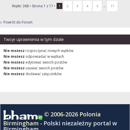
Wątki: 368 •
Strona
1
z
17
•
...
1
2
3
4
5
17
Powrót do Forum
Twoje uprawnienia w tym dziale
Nie możesz
rozpoczynać nowych wątków
Nie możesz
odpowiadać w wątkach
Nie możesz
edytować swoich postów
Nie możesz
usuwać swoich postów
Nie możesz
dodawać załączników
© 2006-2026 Polonia
Birmingham -
Polski niezależny portal w
Birmingham