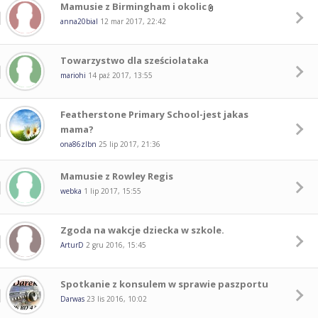
Mamusie z Birmingham i okolic
anna20bial
12 mar 2017, 22:42
Towarzystwo dla sześciolataka
mariohi
14 paź 2017, 13:55
Featherstone Primary School-jest jakas
mama?
ona86zlbn
25 lip 2017, 21:36
Mamusie z Rowley Regis
webka
1 lip 2017, 15:55
Zgoda na wakcje dziecka w szkole.
ArturD
2 gru 2016, 15:45
Spotkanie z konsulem w sprawie paszportu
Darwas
23 lis 2016, 10:02