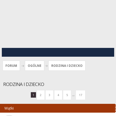
FORUM
OGÓLNE
RODZINA I DZIECKO
RODZINA I DZIECKO
...
1
2
3
4
5
17
Wątki