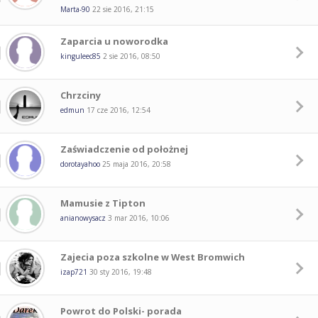
Marta-90
22 sie 2016, 21:15
Zaparcia u noworodka
kinguleec85
2 sie 2016, 08:50
Chrzciny
edmun
17 cze 2016, 12:54
Zaświadczenie od położnej
dorotayahoo
25 maja 2016, 20:58
Mamusie z Tipton
anianowysacz
3 mar 2016, 10:06
Zajecia poza szkolne w West Bromwich
izap721
30 sty 2016, 19:48
Powrot do Polski- porada