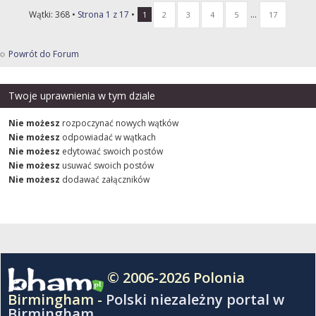
Wątki: 368 •
Strona
1
z
17
•
...
1
2
3
4
5
17
Powrót do Forum
Twoje uprawnienia w tym dziale
Nie możesz
rozpoczynać nowych wątków
Nie możesz
odpowiadać w wątkach
Nie możesz
edytować swoich postów
Nie możesz
usuwać swoich postów
Nie możesz
dodawać załączników
© 2006-2026 Polonia
Birmingham -
Polski niezależny portal w
Birmingham