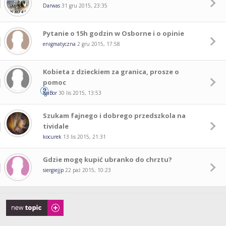
Darwas
31 gru 2015, 23:35
Pytanie o 15h godzin w Osborne i o opinie
enigmatyczna
2 gru 2015, 17:58
Kobieta z dzieckiem za granica, prosze o
pomoc
IgaBor
30 lis 2015, 13:53
Szukam fajnego i dobrego przedszkola na
tividale
kocurek
13 lis 2015, 21:31
Gdzie mogę kupić ubranko do chrztu?
siergiejjp
22 paź 2015, 10:23
Napisz wątek