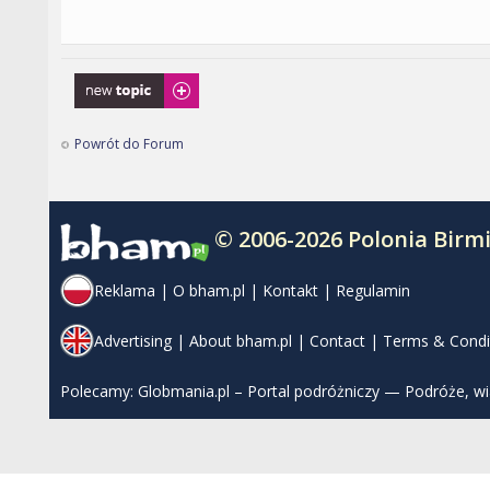
Napisz wątek
Powrót do Forum
© 2006-2026 Polonia Bir
Reklama
|
O bham.pl
|
Kontakt
|
Regulamin
Advertising
|
About bham.pl
|
Contact
|
Terms & Condi
Polecamy:
Globmania.pl – Portal podróżniczy — Podróże, w