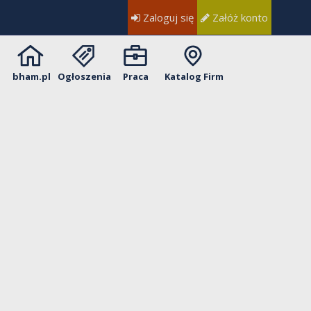
Zaloguj się
Załóż konto
bham.pl
Ogłoszenia
Praca
Katalog Firm