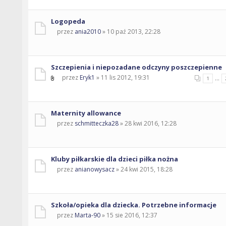
Logopeda
przez
ania2010
» 10 paź 2013, 22:28
Szczepienia i niepozadane odczyny poszczepienne
przez
Eryk1
» 11 lis 2012, 19:31
...
1
Maternity allowance
przez
schmitteczka28
» 28 kwi 2016, 12:28
Kluby piłkarskie dla dzieci piłka nożna
przez
anianowysacz
» 24 kwi 2015, 18:28
Szkoła/opieka dla dziecka. Potrzebne informacje
przez
Marta-90
» 15 sie 2016, 12:37