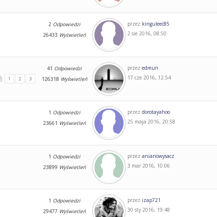
przez
kinguleec85
2
Odpowiedzi
2 sie 2016, 08:50
26433
Wyświetleń
przez
edmun
41
Odpowiedzi
17 cze 2016, 12:54
1
2
3
126318
Wyświetleń
przez
dorotayahoo
1
Odpowiedzi
25 maja 2016, 20:58
23661
Wyświetleń
przez
anianowysacz
1
Odpowiedzi
3 mar 2016, 10:06
23899
Wyświetleń
przez
izap721
1
Odpowiedzi
30 sty 2016, 19:48
29477
Wyświetleń