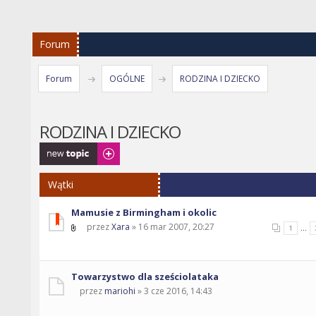
Forum
Forum
OGÓLNE
RODZINA I DZIECKO
RODZINA I DZIECKO
Napisz wątek
Wątki
Mamusie z Birmingham i okolic
przez
Xara
» 16 mar 2007, 20:27
...
1
Towarzystwo dla sześciolataka
przez
mariohi
» 3 cze 2016, 14:43