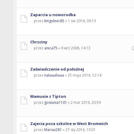
Zaparcia u noworodka
przez
kinguleec85
» 1 sie 2016, 09:13
Chrzciny
przez
anica75
» 9 wrz 2008, 14:13
Zaświadczenie od położnej
przez
nataaaliaaa
» 25 maja 2016, 12:14
Mamusie z Tipton
przez
gosiunia1101
» 2 mar 2016, 20:59
Zajecia poza szkolne w West Bromwich
przez
Mariax281
» 27 sty 2016, 10:01