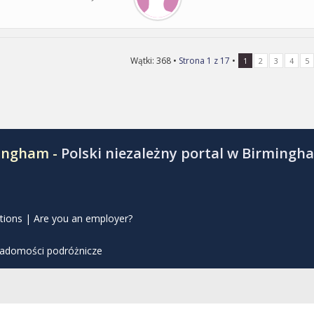
Wątki: 368 •
Strona
1
z
17
•
1
2
3
4
5
mingham -
Polski niezależny portal w Birmingh
tions
|
Are you an employer?
iadomości podróżnicze