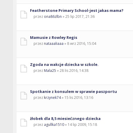
Featherstone Primary School-jest jakas mama?
przez
ona86zlbn
» 25 lip 2017, 21:36
Mamusie z Rowley Regis
przez
nataaaliaaa
» 8 wrz 2016, 15:04
Zgoda na wakcje dziecka w szkole.
przez
Mala25
» 28 lis 2016, 14:38
Spotkanie z konsulem w sprawie paszportu
przez
krzynek74
» 15 lis 2016, 13:16
żłobek dla 8,5 miesiećznego dziecka
przez
agullka1510
» 14 lip 2009, 15:18