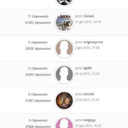
przez
Darwas
11
Odpowiedzi
31 gru 2015, 23:35
61452
Wyświetleń
przez
enigmatyczna
0
Odpowiedzi
2 gru 2015, 17:58
24700
Wyświetleń
przez
IgaBor
5
Odpowiedzi
30 lis 2015, 13:53
53393
Wyświetleń
przez
kocurek
0
Odpowiedzi
13 lis 2015, 21:31
31451
Wyświetleń
przez
siergiejjp
3
Odpowiedzi
22 paź 2015, 10:23
27606
Wyświetleń