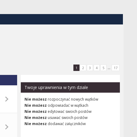
...
1
2
3
4
5
17
Twoje uprawnienia w tym dziale
Nie możesz
rozpoczynać nowych wątków
Nie możesz
odpowiadać w wątkach
Nie możesz
edytować swoich postów
Nie możesz
usuwać swoich postów
Nie możesz
dodawać załączników