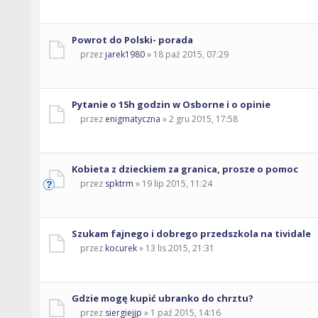
Powrot do Polski- porada
przez
jarek1980
» 18 paź 2015, 07:29
Pytanie o 15h godzin w Osborne i o opinie
przez
enigmatyczna
» 2 gru 2015, 17:58
Kobieta z dzieckiem za granica, prosze o pomoc
przez
spktrm
» 19 lip 2015, 11:24
Szukam fajnego i dobrego przedszkola na tividale
przez
kocurek
» 13 lis 2015, 21:31
Gdzie mogę kupić ubranko do chrztu?
przez
siergiejjp
» 1 paź 2015, 14:16