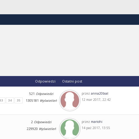
Odpowiedzi
Ostatni post
przez
anna20bial
521
Odpowiedzi
12 mar 2017, 22:42
33
34
35
1305181
Wyświetleń
przez
mariohi
2
Odpowiedzi
14 paź 2017, 13:55
229920
Wyświetleń