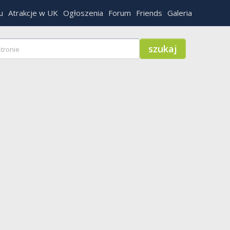
u
Atrakcje w UK
Ogłoszenia
Forum
Friends
Galeria