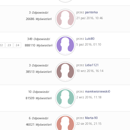
przez
panterka
3
Odpowiedzi
21 paź 2016, 10:46
26686
Wyświetleń
przez
Luki80
349
Odpowiedzi
5 paź 2016, 01:10
22
23
24
888110
Wyświetleń
przez
Lidia1121
3
Odpowiedzi
10 wrz 2016, 16:14
38513
Wyświetleń
przez
marekwisniewski0
10
Odpowiedzi
2 wrz 2016, 11:18
81509
Wyświetleń
przez
Marta-90
6
Odpowiedzi
22 sie 2016, 21:15
46021
Wyświetleń