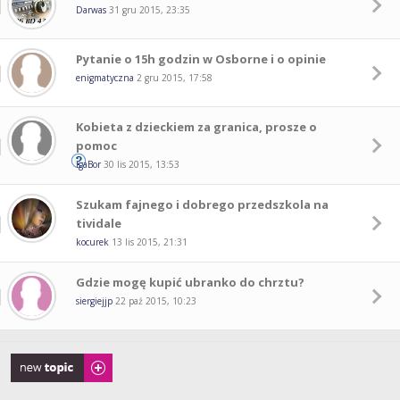
Darwas
31 gru 2015, 23:35
Pytanie o 15h godzin w Osborne i o opinie
enigmatyczna
2 gru 2015, 17:58
Kobieta z dzieckiem za granica, prosze o
pomoc
IgaBor
30 lis 2015, 13:53
Szukam fajnego i dobrego przedszkola na
tividale
kocurek
13 lis 2015, 21:31
Gdzie mogę kupić ubranko do chrztu?
siergiejjp
22 paź 2015, 10:23
Napisz wątek