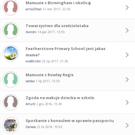
Mamusie z Birmingham i okolic
anna20bial
12 mar 2017, 22:42
Towarzystwo dla sześciolataka
mariohi
14 paź 2017, 13:55
Featherstone Primary School-jest jakas
mama?
ona86zlbn
25 lip 2017, 21:36
Mamusie z Rowley Regis
webka
1 lip 2017, 15:55
Zgoda na wakcje dziecka w szkole.
ArturD
2 gru 2016, 15:45
Spotkanie z konsulem w sprawie paszportu
Darwas
23 lis 2016, 10:02