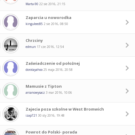
Marta-90
22 sie 2016, 21:15
Zaparcia u noworodka
kinguleec85
2 sie 2016, 08:50
Chrzciny
edmun
17 cze 2016, 12:54
Zaświadczenie od położnej
dorotayahoo
25 maja 2016, 20:58
Mamusie z Tipton
anianowysacz
3 mar 2016, 10:06
Zajecia poza szkolne w West Bromwich
izap721
30 sty 2016, 19:48
Powrot do Polski- porada