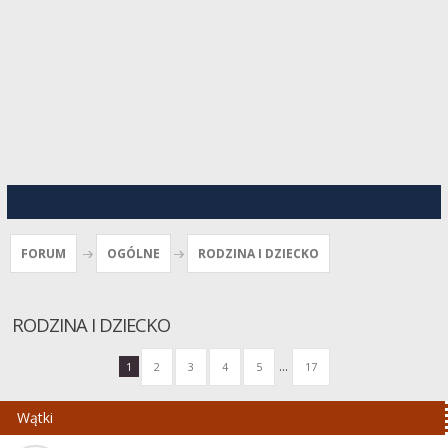
FORUM
OGÓLNE
RODZINA I DZIECKO
RODZINA I DZIECKO
...
1
2
3
4
5
17
Wątki