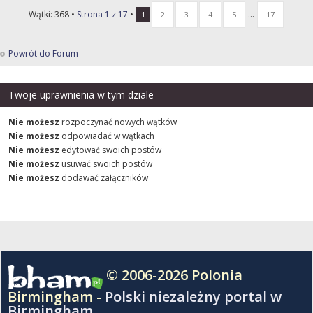
Wątki: 368 •
Strona
1
z
17
•
...
1
2
3
4
5
17
Powrót do Forum
Twoje uprawnienia w tym dziale
Nie możesz
rozpoczynać nowych wątków
Nie możesz
odpowiadać w wątkach
Nie możesz
edytować swoich postów
Nie możesz
usuwać swoich postów
Nie możesz
dodawać załączników
© 2006-2026 Polonia
Birmingham -
Polski niezależny portal w
Birmingham