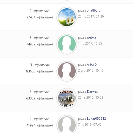
przez
ona86zlbn
0
Odpowiedzi
25 lip 2017, 21:36
27404
Wyświetleń
przez
webka
6
Odpowiedzi
1 lip 2017, 15:55
74902
Wyświetleń
przez
ArturD
11
Odpowiedzi
2 gru 2016, 15:45
83653
Wyświetleń
przez
Darwas
8
Odpowiedzi
23 lis 2016, 10:02
63332
Wyświetleń
przez
Lukas050212
9
Odpowiedzi
7 lis 2016, 07:46
41994
Wyświetleń