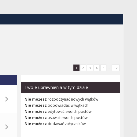
...
1
2
3
4
5
17
Twoje uprawnienia w tym dziale
Nie możesz
rozpoczynać nowych wątków
Nie możesz
odpowiadać w wątkach
Nie możesz
edytować swoich postów
Nie możesz
usuwać swoich postów
Nie możesz
dodawać załączników