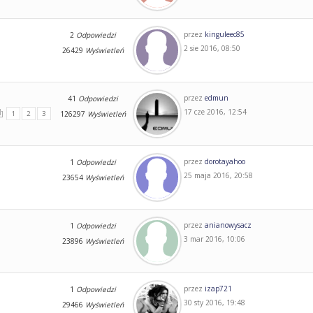
przez
kinguleec85
2
Odpowiedzi
2 sie 2016, 08:50
26429
Wyświetleń
przez
edmun
41
Odpowiedzi
17 cze 2016, 12:54
1
2
3
126297
Wyświetleń
przez
dorotayahoo
1
Odpowiedzi
25 maja 2016, 20:58
23654
Wyświetleń
przez
anianowysacz
1
Odpowiedzi
3 mar 2016, 10:06
23896
Wyświetleń
przez
izap721
1
Odpowiedzi
30 sty 2016, 19:48
29466
Wyświetleń