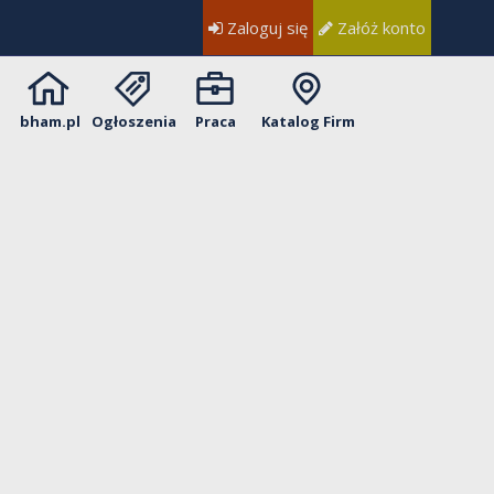
Zaloguj się
Załóż konto
bham.pl
Ogłoszenia
Praca
Katalog Firm