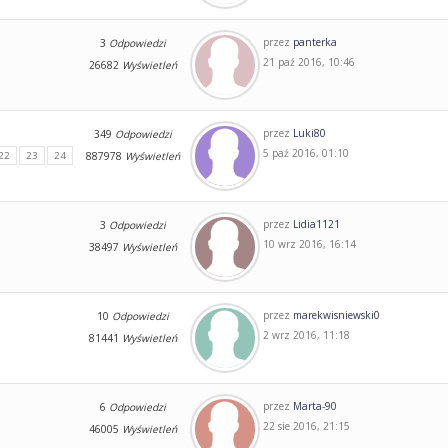
przez
panterka
3
Odpowiedzi
21 paź 2016, 10:46
26682
Wyświetleń
przez
Luki80
349
Odpowiedzi
5 paź 2016, 01:10
22
23
24
887978
Wyświetleń
przez
Lidia1121
3
Odpowiedzi
10 wrz 2016, 16:14
38497
Wyświetleń
przez
marekwisniewski0
10
Odpowiedzi
2 wrz 2016, 11:18
81441
Wyświetleń
przez
Marta-90
6
Odpowiedzi
22 sie 2016, 21:15
46005
Wyświetleń