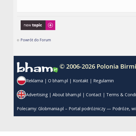
Napisz wątek
Powrót do Forum
© 2006-2026 Polonia Bir
Reklama
|
O bham.pl
|
Kontakt
|
Regulamin
Advertising
|
About bham.pl
|
Contact
|
Terms & Condi
Polecamy:
Globmania.pl – Portal podróżniczy — Podróże, w