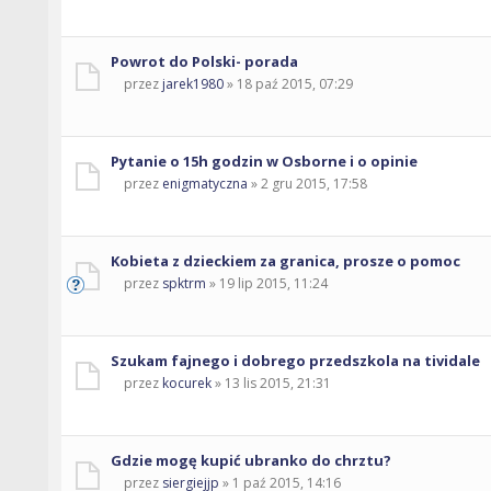
Powrot do Polski- porada
przez
jarek1980
» 18 paź 2015, 07:29
Pytanie o 15h godzin w Osborne i o opinie
przez
enigmatyczna
» 2 gru 2015, 17:58
Kobieta z dzieckiem za granica, prosze o pomoc
przez
spktrm
» 19 lip 2015, 11:24
Szukam fajnego i dobrego przedszkola na tividale
przez
kocurek
» 13 lis 2015, 21:31
Gdzie mogę kupić ubranko do chrztu?
przez
siergiejjp
» 1 paź 2015, 14:16