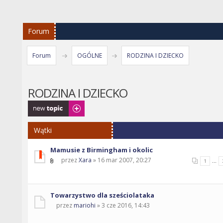
Forum
Forum
OGÓLNE
RODZINA I DZIECKO
RODZINA I DZIECKO
Napisz wątek
Wątki
Mamusie z Birmingham i okolic
przez
Xara
» 16 mar 2007, 20:27
...
1
Towarzystwo dla sześciolataka
przez
mariohi
» 3 cze 2016, 14:43