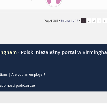
Wątki: 368 •
Strona
1
z
17
•
1
2
3
4
5
mingham -
Polski niezależny portal w Birmingh
tions
|
Are you an employer?
iadomości podróżnicze