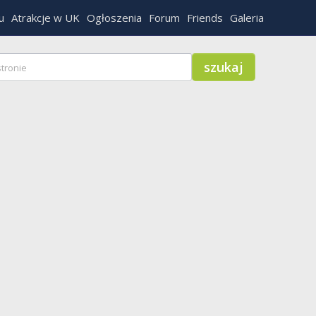
u
Atrakcje w UK
Ogłoszenia
Forum
Friends
Galeria