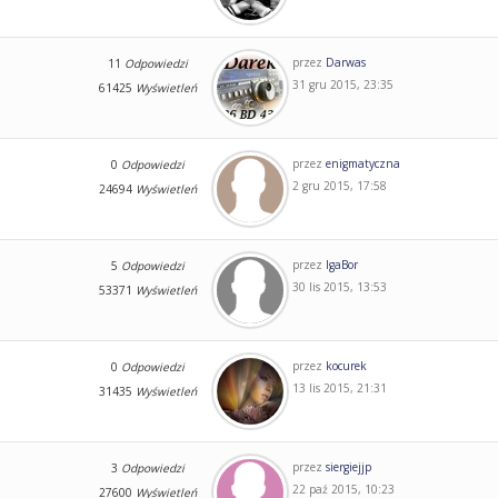
przez
Darwas
11
Odpowiedzi
31 gru 2015, 23:35
61425
Wyświetleń
przez
enigmatyczna
0
Odpowiedzi
2 gru 2015, 17:58
24694
Wyświetleń
przez
IgaBor
5
Odpowiedzi
30 lis 2015, 13:53
53371
Wyświetleń
przez
kocurek
0
Odpowiedzi
13 lis 2015, 21:31
31435
Wyświetleń
przez
siergiejjp
3
Odpowiedzi
22 paź 2015, 10:23
27600
Wyświetleń