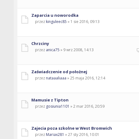
Zaparcia u noworodka
przez
kinguleec85
» 1 sie 2016, 09:13
Chrzciny
przez
anica75
» 9 wrz 2008, 14:13
Zaświadczenie od położnej
przez
nataaaliaaa
» 25 maja 2016, 12:14
Mamusie z Tipton
przez
gosiunia1101
» 2 mar 2016, 20:59
Zajecia poza szkolne w West Bromwich
przez
Mariax281
» 27 sty 2016, 10:01