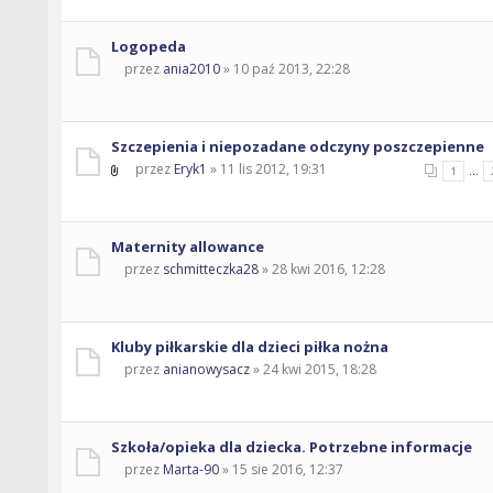
Logopeda
przez
ania2010
» 10 paź 2013, 22:28
Szczepienia i niepozadane odczyny poszczepienne
przez
Eryk1
» 11 lis 2012, 19:31
...
1
Maternity allowance
przez
schmitteczka28
» 28 kwi 2016, 12:28
Kluby piłkarskie dla dzieci piłka nożna
przez
anianowysacz
» 24 kwi 2015, 18:28
Szkoła/opieka dla dziecka. Potrzebne informacje
przez
Marta-90
» 15 sie 2016, 12:37