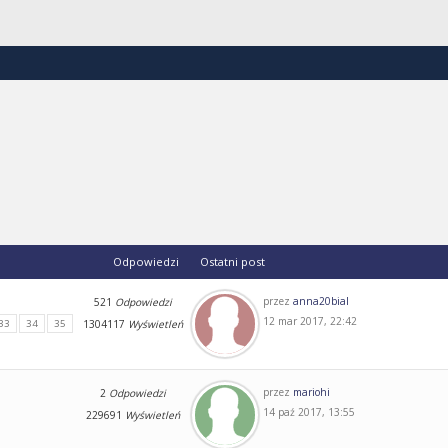
Odpowiedzi
Ostatni post
przez
anna20bial
521
Odpowiedzi
12 mar 2017, 22:42
33
34
35
1304117
Wyświetleń
przez
mariohi
2
Odpowiedzi
14 paź 2017, 13:55
229691
Wyświetleń