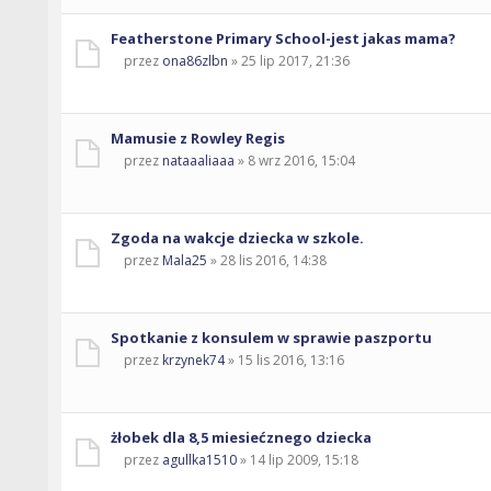
Featherstone Primary School-jest jakas mama?
przez
ona86zlbn
» 25 lip 2017, 21:36
Mamusie z Rowley Regis
przez
nataaaliaaa
» 8 wrz 2016, 15:04
Zgoda na wakcje dziecka w szkole.
przez
Mala25
» 28 lis 2016, 14:38
Spotkanie z konsulem w sprawie paszportu
przez
krzynek74
» 15 lis 2016, 13:16
żłobek dla 8,5 miesiećznego dziecka
przez
agullka1510
» 14 lip 2009, 15:18