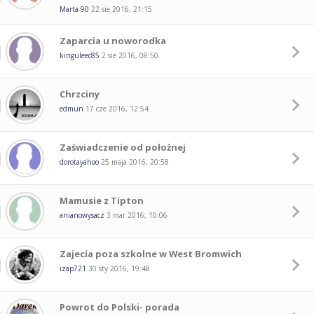
Marta-90
22 sie 2016, 21:15
Zaparcia u noworodka
kinguleec85
2 sie 2016, 08:50
Chrzciny
edmun
17 cze 2016, 12:54
Zaświadczenie od położnej
dorotayahoo
25 maja 2016, 20:58
Mamusie z Tipton
anianowysacz
3 mar 2016, 10:06
Zajecia poza szkolne w West Bromwich
izap721
30 sty 2016, 19:48
Powrot do Polski- porada