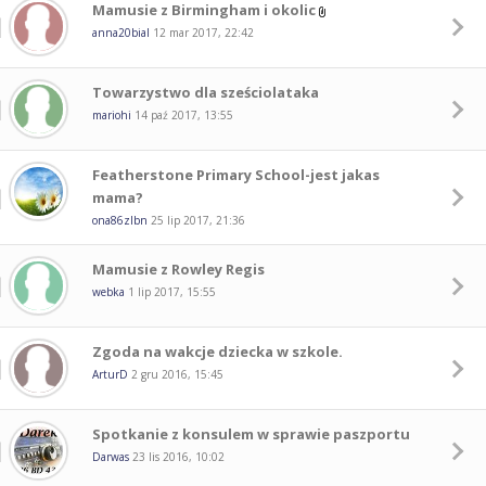
Mamusie z Birmingham i okolic
anna20bial
12 mar 2017, 22:42
Towarzystwo dla sześciolataka
mariohi
14 paź 2017, 13:55
Featherstone Primary School-jest jakas
mama?
ona86zlbn
25 lip 2017, 21:36
Mamusie z Rowley Regis
webka
1 lip 2017, 15:55
Zgoda na wakcje dziecka w szkole.
ArturD
2 gru 2016, 15:45
Spotkanie z konsulem w sprawie paszportu
Darwas
23 lis 2016, 10:02