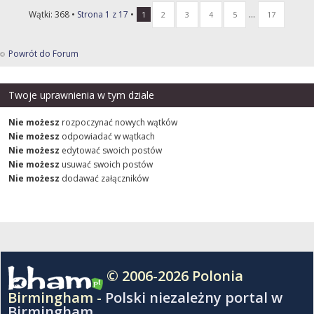
Wątki: 368 •
Strona
1
z
17
•
...
1
2
3
4
5
17
Powrót do Forum
Twoje uprawnienia w tym dziale
Nie możesz
rozpoczynać nowych wątków
Nie możesz
odpowiadać w wątkach
Nie możesz
edytować swoich postów
Nie możesz
usuwać swoich postów
Nie możesz
dodawać załączników
© 2006-2026 Polonia
Birmingham -
Polski niezależny portal w
Birmingham