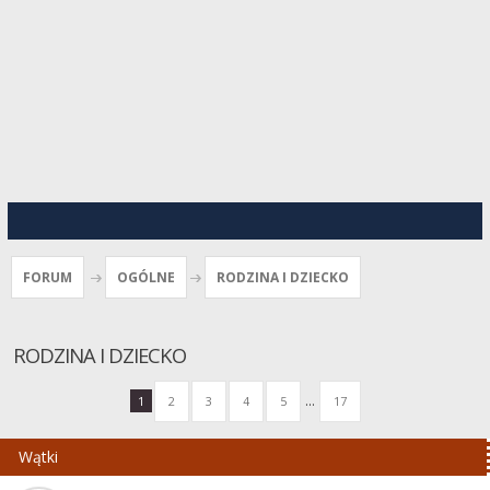
FORUM
OGÓLNE
RODZINA I DZIECKO
RODZINA I DZIECKO
...
1
2
3
4
5
17
Wątki