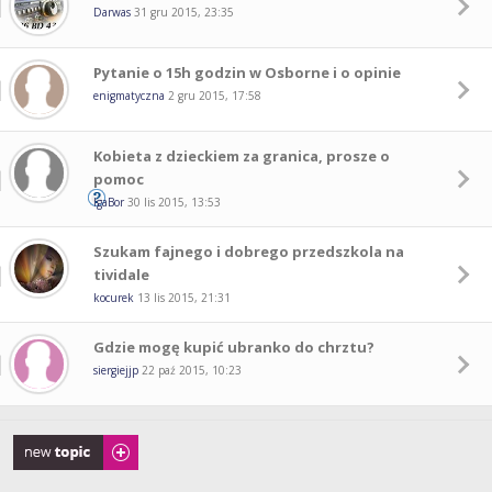
Darwas
31 gru 2015, 23:35
Pytanie o 15h godzin w Osborne i o opinie
enigmatyczna
2 gru 2015, 17:58
Kobieta z dzieckiem za granica, prosze o
pomoc
IgaBor
30 lis 2015, 13:53
Szukam fajnego i dobrego przedszkola na
tividale
kocurek
13 lis 2015, 21:31
Gdzie mogę kupić ubranko do chrztu?
siergiejjp
22 paź 2015, 10:23
Napisz wątek