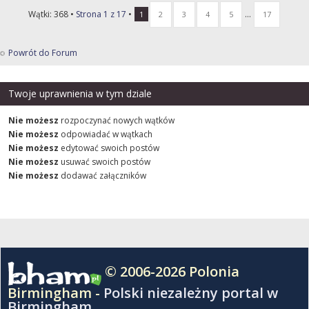
Wątki: 368 •
Strona
1
z
17
•
...
1
2
3
4
5
17
Powrót do Forum
Twoje uprawnienia w tym dziale
Nie możesz
rozpoczynać nowych wątków
Nie możesz
odpowiadać w wątkach
Nie możesz
edytować swoich postów
Nie możesz
usuwać swoich postów
Nie możesz
dodawać załączników
© 2006-2026 Polonia
Birmingham -
Polski niezależny portal w
Birmingham