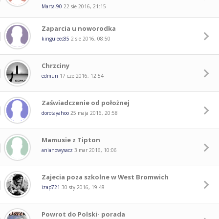
Marta-90
22 sie 2016, 21:15
Zaparcia u noworodka
kinguleec85
2 sie 2016, 08:50
Chrzciny
edmun
17 cze 2016, 12:54
Zaświadczenie od położnej
dorotayahoo
25 maja 2016, 20:58
Mamusie z Tipton
anianowysacz
3 mar 2016, 10:06
Zajecia poza szkolne w West Bromwich
izap721
30 sty 2016, 19:48
Powrot do Polski- porada