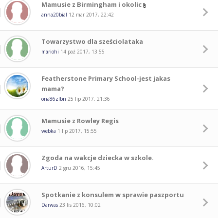
Mamusie z Birmingham i okolic
anna20bial
12 mar 2017, 22:42
Towarzystwo dla sześciolataka
mariohi
14 paź 2017, 13:55
Featherstone Primary School-jest jakas
mama?
ona86zlbn
25 lip 2017, 21:36
Mamusie z Rowley Regis
webka
1 lip 2017, 15:55
Zgoda na wakcje dziecka w szkole.
ArturD
2 gru 2016, 15:45
Spotkanie z konsulem w sprawie paszportu
Darwas
23 lis 2016, 10:02