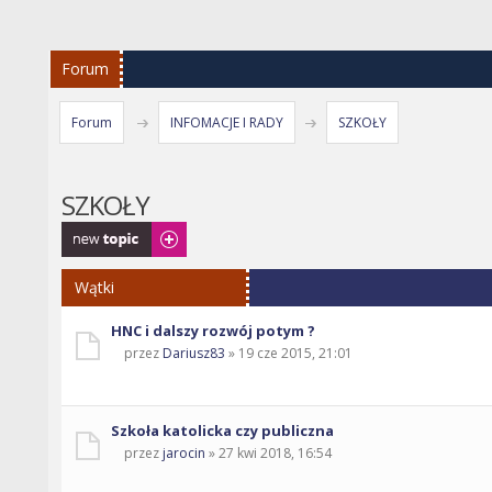
Forum
Forum
INFOMACJE I RADY
SZKOŁY
SZKOŁY
Napisz wątek
Wątki
HNC i dalszy rozwój potym ?
przez
Dariusz83
» 19 cze 2015, 21:01
Szkoła katolicka czy publiczna
przez
jarocin
» 27 kwi 2018, 16:54