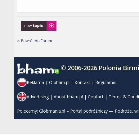
Napisz wątek
Powrót do Forum
© 2006-2026 Polonia Bir
Reklama
|
O bham.pl
|
Kontakt
|
Regulamin
Advertising
|
About bham.pl
|
Contact
|
Terms & Condi
Polecamy:
Globmania.pl – Portal podróżniczy — Podróże, w