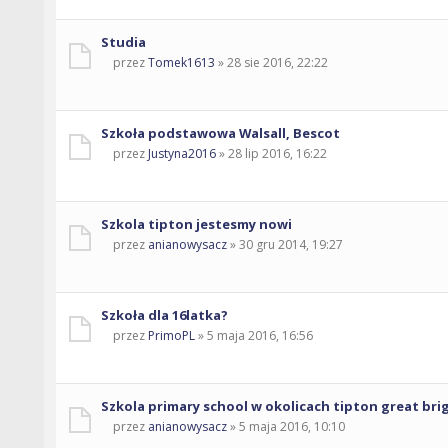
Studia
przez
Tomek1613
» 28 sie 2016, 22:22
Szkoła podstawowa Walsall, Bescot
przez
Justyna2016
» 28 lip 2016, 16:22
Szkola tipton jestesmy nowi
przez
anianowysacz
» 30 gru 2014, 19:27
Szkoła dla 16latka?
przez
PrimoPL
» 5 maja 2016, 16:56
Szkola primary school w okolicach tipton great bri
przez
anianowysacz
» 5 maja 2016, 10:10