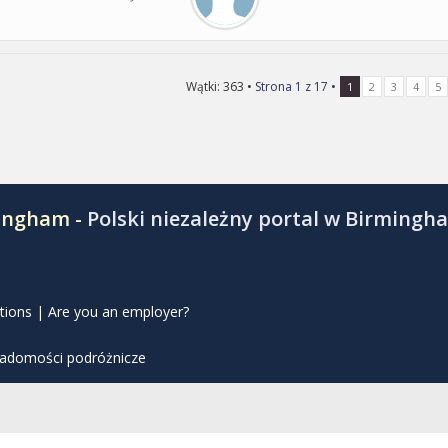
Wątki: 363 •
Strona
1
z
17
•
1
2
3
4
5
mingham -
Polski niezależny portal w Birmingh
tions
|
Are you an employer?
iadomości podróżnicze