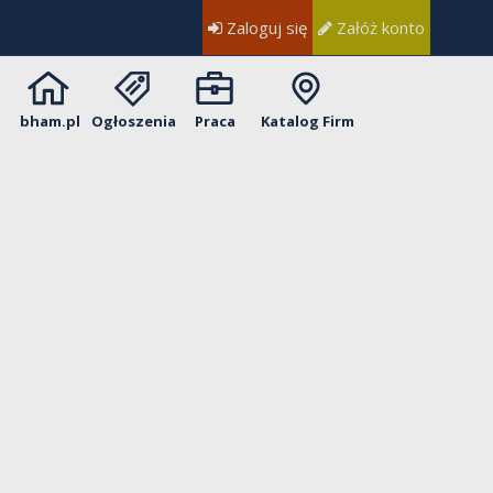
Zaloguj się
Załóż konto
bham.pl
Ogłoszenia
Praca
Katalog Firm