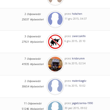
przez
holschen
2
Odpowiedzi
11 gru 2015, 04:37
25037
Wyświetleń
przez
zwierzakfm
3
Odpowiedzi
6 gru 2015, 20:10
27921
Wyświetleń
przez
krisbrumm
7
Odpowiedzi
26 lis 2015, 02:54
41935
Wyświetleń
przez
malenkagdz
2
Odpowiedzi
11 lis 2015, 10:02
30654
Wyświetleń
przez
jagodzianka-1990
11
Odpowiedzi
30 paź 2015, 09:02
51246
Wyświetleń