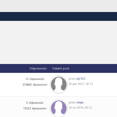
Odpowiedzi
Ostatni post
przez
dj2102
12
Odpowiedzi
20 paź 2021, 18:13
373800
Wyświetleń
przez
mepsi
3
Odpowiedzi
10 lut 2019, 00:12
73553
Wyświetleń