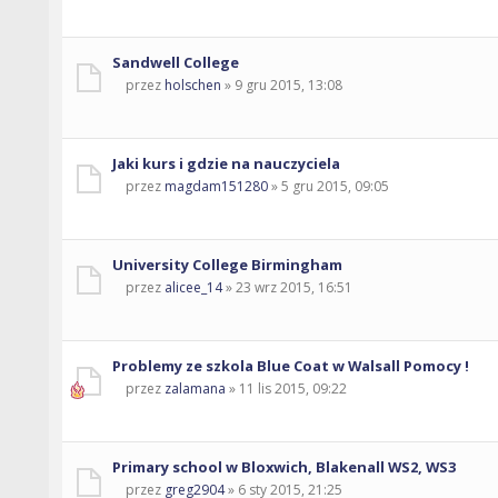
Sandwell College
przez
holschen
» 9 gru 2015, 13:08
Jaki kurs i gdzie na nauczyciela
przez
magdam151280
» 5 gru 2015, 09:05
University College Birmingham
przez
alicee_14
» 23 wrz 2015, 16:51
Problemy ze szkola Blue Coat w Walsall Pomocy !
przez
zalamana
» 11 lis 2015, 09:22
Primary school w Bloxwich, Blakenall WS2, WS3
przez
greg2904
» 6 sty 2015, 21:25