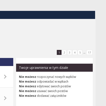
...
1
2
3
4
5
17
Twoje uprawnienia w tym dziale
Nie możesz
rozpoczynać nowych wątków
Nie możesz
odpowiadać w wątkach
Nie możesz
edytować swoich postów
Nie możesz
usuwać swoich postów
Nie możesz
dodawać załączników