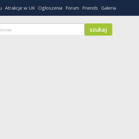
u
Atrakcje w UK
Ogłoszenia
Forum
Friends
Galeria