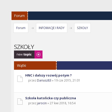
Forum
Forum
INFOMACJE I RADY
SZKOŁY
SZKOŁY
Napisz wątek
Wątki
HNC i dalszy rozwój potym ?
przez
Dariusz83
» 19 cze 2015, 21:01
Szkoła katolicka czy publiczna
przez
jarocin
» 27 kwi 2018, 16:54