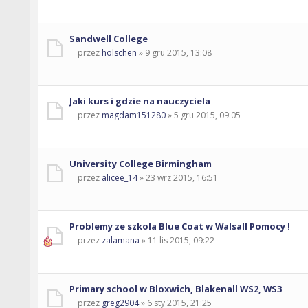
Sandwell College
przez
holschen
» 9 gru 2015, 13:08
Jaki kurs i gdzie na nauczyciela
przez
magdam151280
» 5 gru 2015, 09:05
University College Birmingham
przez
alicee_14
» 23 wrz 2015, 16:51
Problemy ze szkola Blue Coat w Walsall Pomocy !
przez
zalamana
» 11 lis 2015, 09:22
Primary school w Bloxwich, Blakenall WS2, WS3
przez
greg2904
» 6 sty 2015, 21:25