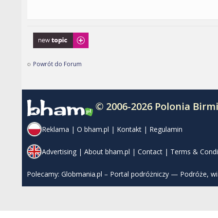
Napisz wątek
Powrót do Forum
© 2006-2026 Polonia Bir
Reklama
|
O bham.pl
|
Kontakt
|
Regulamin
Advertising
|
About bham.pl
|
Contact
|
Terms & Condi
Polecamy:
Globmania.pl – Portal podróżniczy — Podróże, w