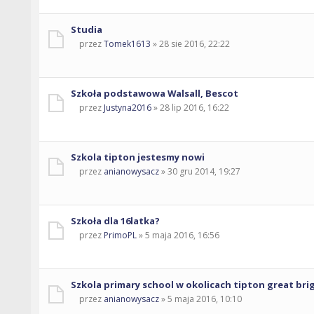
Studia
przez
Tomek1613
» 28 sie 2016, 22:22
Szkoła podstawowa Walsall, Bescot
przez
Justyna2016
» 28 lip 2016, 16:22
Szkola tipton jestesmy nowi
przez
anianowysacz
» 30 gru 2014, 19:27
Szkoła dla 16latka?
przez
PrimoPL
» 5 maja 2016, 16:56
Szkola primary school w okolicach tipton great bri
przez
anianowysacz
» 5 maja 2016, 10:10