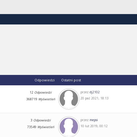
Odpowiedzi
Ostatni post
przez
dj2102
12
Odpowiedzi
20 paź 2021, 18:13
368719
Wyświetleń
przez
mepsi
3
Odpowiedzi
10 lut 2019, 00:12
73549
Wyświetleń