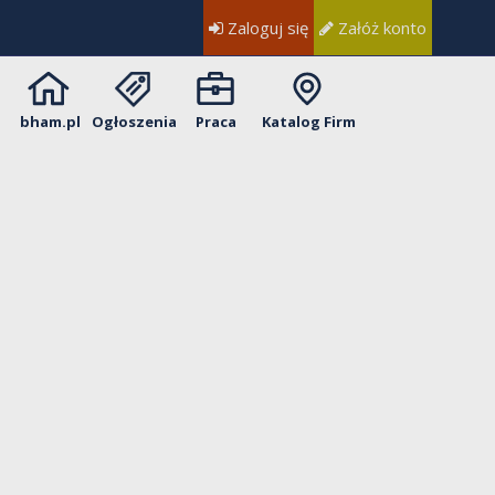
Zaloguj się
Załóż konto
bham.pl
Ogłoszenia
Praca
Katalog Firm