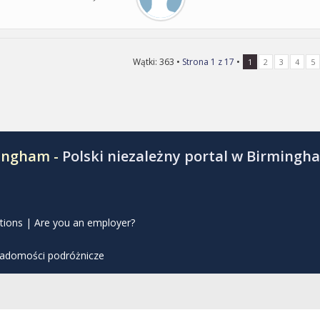
Wątki: 363 •
Strona
1
z
17
•
1
2
3
4
5
mingham -
Polski niezależny portal w Birmingh
tions
|
Are you an employer?
iadomości podróżnicze