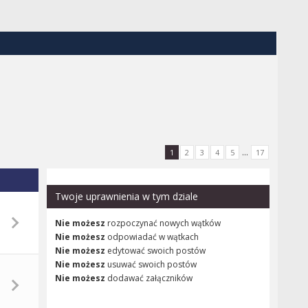
...
1
2
3
4
5
17
Twoje uprawnienia w tym dziale
Nie możesz
rozpoczynać nowych wątków
Nie możesz
odpowiadać w wątkach
Nie możesz
edytować swoich postów
Nie możesz
usuwać swoich postów
Nie możesz
dodawać załączników