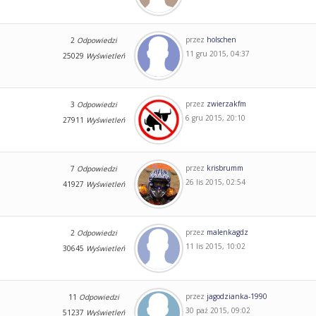
przez
holschen
2
Odpowiedzi
11 gru 2015, 04:37
25029
Wyświetleń
przez
zwierzakfm
3
Odpowiedzi
6 gru 2015, 20:10
27911
Wyświetleń
przez
krisbrumm
7
Odpowiedzi
26 lis 2015, 02:54
41927
Wyświetleń
przez
malenkagdz
2
Odpowiedzi
11 lis 2015, 10:02
30645
Wyświetleń
przez
jagodzianka-1990
11
Odpowiedzi
30 paź 2015, 09:02
51237
Wyświetleń