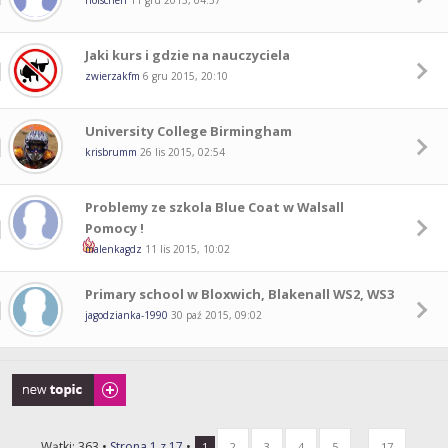
holschen
11 gru 2015, 04:37
Jaki kurs i gdzie na nauczyciela
zwierzakfm
6 gru 2015, 20:10
University College Birmingham
krisbrumm
26 lis 2015, 02:54
Problemy ze szkola Blue Coat w Walsall
Pomocy !
malenkagdz
11 lis 2015, 10:02
Primary school w Bloxwich, Blakenall WS2, WS3
jagodzianka-1990
30 paź 2015, 09:02
Napisz wątek
Wątki: 363 •
Strona
1
z
17
•
...
1
2
3
4
5
17