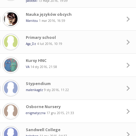
pabloski
13 maja 2016, 19:09
Nauka języków obcych
Manitou
1 mar 2016, 16:59
Primary school
Aga_Dz
4 lut 2016, 10:19
Kursy HNC
VA
14 sty 2016, 21:58
Stypendium
malenkagdz
9 sty 2016, 11:22
Osborne Nursery
enigmatyczna
17 gru 2015, 21:33
Sandwell College