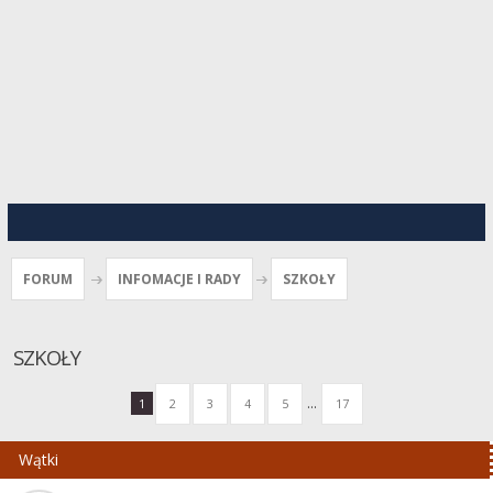
FORUM
INFOMACJE I RADY
SZKOŁY
SZKOŁY
...
1
2
3
4
5
17
Wątki