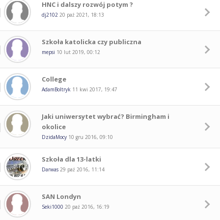
HNC i dalszy rozwój potym ?
dj2102
20 paź 2021, 18:13
Szkoła katolicka czy publiczna
mepsi
10 lut 2019, 00:12
College
AdamBoltryk
11 kwi 2017, 19:47
Jaki uniwersytet wybrać? Birmingham i
okolice
DzidaMocy
10 gru 2016, 09:10
Szkoła dla 13-latki
Darwas
29 paź 2016, 11:14
SAN Londyn
Seki1000
20 paź 2016, 16:19