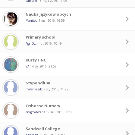
pabloski
13 maja 2016, 19:09
Nauka języków obcych
Manitou
1 mar 2016, 16:59
Primary school
Aga_Dz
4 lut 2016, 10:19
Kursy HNC
VA
14 sty 2016, 21:58
Stypendium
malenkagdz
9 sty 2016, 11:22
Osborne Nursery
enigmatyczna
17 gru 2015, 21:33
Sandwell College