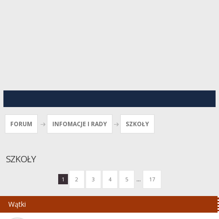
FORUM
INFOMACJE I RADY
SZKOŁY
SZKOŁY
...
1
2
3
4
5
17
Wątki