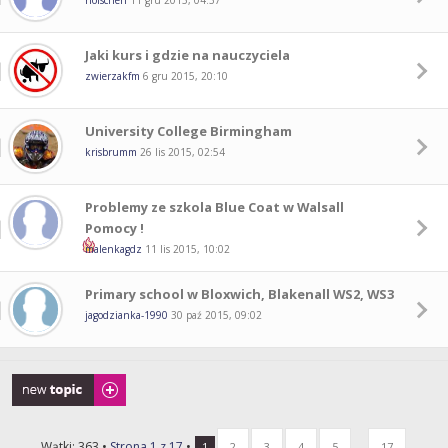
holschen
11 gru 2015, 04:37
Jaki kurs i gdzie na nauczyciela
zwierzakfm
6 gru 2015, 20:10
University College Birmingham
krisbrumm
26 lis 2015, 02:54
Problemy ze szkola Blue Coat w Walsall
Pomocy !
malenkagdz
11 lis 2015, 10:02
Primary school w Bloxwich, Blakenall WS2, WS3
jagodzianka-1990
30 paź 2015, 09:02
Napisz wątek
Wątki: 363 •
Strona
1
z
17
•
...
1
2
3
4
5
17