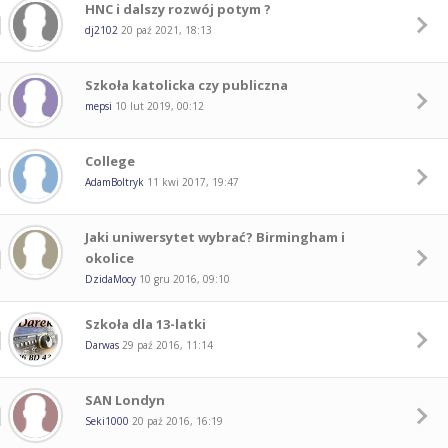
HNC i dalszy rozwój potym ?
dj2102
20 paź 2021, 18:13
Szkoła katolicka czy publiczna
mepsi
10 lut 2019, 00:12
College
AdamBoltryk
11 kwi 2017, 19:47
Jaki uniwersytet wybrać? Birmingham i
okolice
DzidaMocy
10 gru 2016, 09:10
Szkoła dla 13-latki
Darwas
29 paź 2016, 11:14
SAN Londyn
Seki1000
20 paź 2016, 16:19