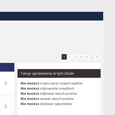
...
1
2
3
4
5
17
Twoje uprawnienia w tym dziale
Nie możesz
rozpoczynać nowych wątków
Nie możesz
odpowiadać w wątkach
Nie możesz
edytować swoich postów
Nie możesz
usuwać swoich postów
Nie możesz
dodawać załączników