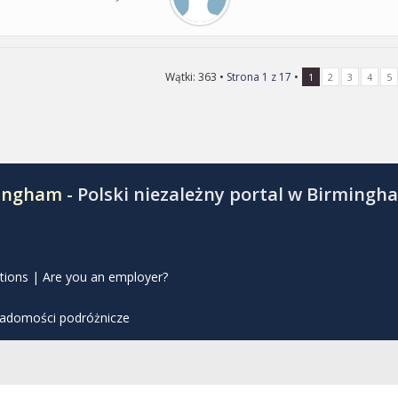
Wątki: 363 •
Strona
1
z
17
•
1
2
3
4
5
mingham -
Polski niezależny portal w Birmingh
tions
|
Are you an employer?
iadomości podróżnicze