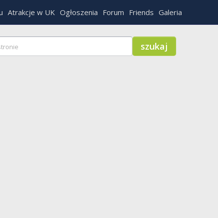
u
Atrakcje w UK
Ogłoszenia
Forum
Friends
Galeria