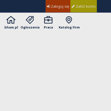
Zaloguj się
Załóż konto
bham.pl
Ogłoszenia
Praca
Katalog Firm