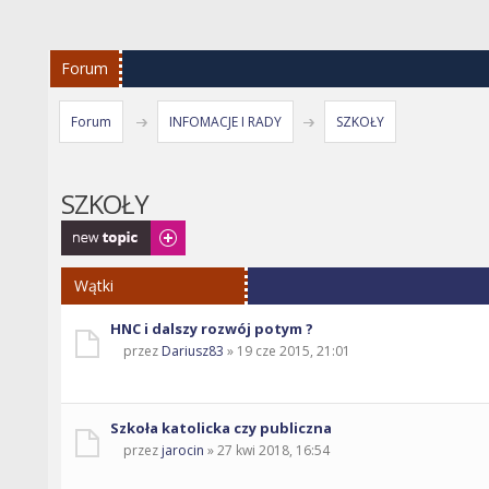
Forum
Forum
INFOMACJE I RADY
SZKOŁY
SZKOŁY
Napisz wątek
Wątki
HNC i dalszy rozwój potym ?
przez
Dariusz83
» 19 cze 2015, 21:01
Szkoła katolicka czy publiczna
przez
jarocin
» 27 kwi 2018, 16:54