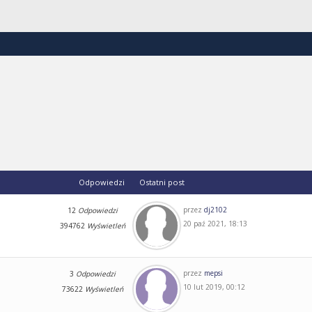
Odpowiedzi
Ostatni post
przez
dj2102
12
Odpowiedzi
20 paź 2021, 18:13
394762
Wyświetleń
przez
mepsi
3
Odpowiedzi
10 lut 2019, 00:12
73622
Wyświetleń