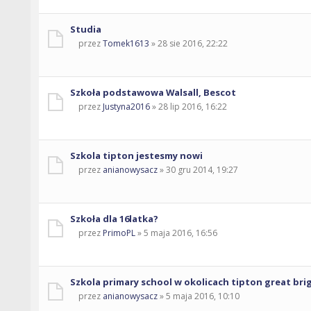
Studia
przez
Tomek1613
» 28 sie 2016, 22:22
Szkoła podstawowa Walsall, Bescot
przez
Justyna2016
» 28 lip 2016, 16:22
Szkola tipton jestesmy nowi
przez
anianowysacz
» 30 gru 2014, 19:27
Szkoła dla 16latka?
przez
PrimoPL
» 5 maja 2016, 16:56
Szkola primary school w okolicach tipton great bri
przez
anianowysacz
» 5 maja 2016, 10:10