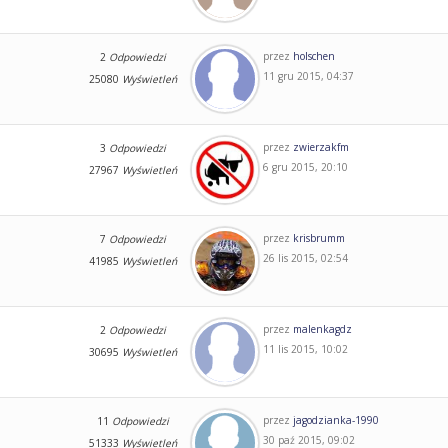
przez
holschen
2
Odpowiedzi
11 gru 2015, 04:37
25080
Wyświetleń
przez
zwierzakfm
3
Odpowiedzi
6 gru 2015, 20:10
27967
Wyświetleń
przez
krisbrumm
7
Odpowiedzi
26 lis 2015, 02:54
41985
Wyświetleń
przez
malenkagdz
2
Odpowiedzi
11 lis 2015, 10:02
30695
Wyświetleń
przez
jagodzianka-1990
11
Odpowiedzi
30 paź 2015, 09:02
51333
Wyświetleń