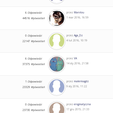
przez
Manitou
6
Odpowiedzi
1 mar 2016, 16:59
44516
Wyświetleń
przez
Aga_Dz
0
Odpowiedzi
4 lut 2016, 10:19
22147
Wyświetleń
przez
VA
6
Odpowiedzi
14 sty 2016, 21:58
37375
Wyświetleń
przez
malenkagdz
1
Odpowiedzi
9 sty 2016, 11:22
23329
Wyświetleń
przez
enigmatyczna
0
Odpowiedzi
17 gru 2015, 21:33
23730
Wyświetleń