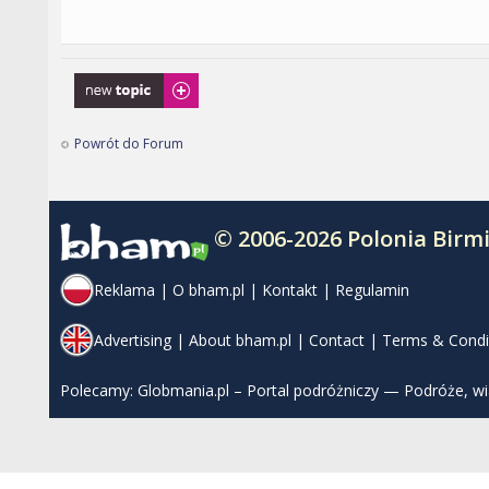
Napisz wątek
Powrót do Forum
© 2006-2026 Polonia Bir
Reklama
|
O bham.pl
|
Kontakt
|
Regulamin
Advertising
|
About bham.pl
|
Contact
|
Terms & Condi
Polecamy:
Globmania.pl – Portal podróżniczy — Podróże, w