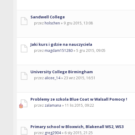
Sandwell College
przez
holschen
» 9 gru 2015, 13:08
Jaki kurs i gdzie na nauczyciela
przez
magdam151280
» 5 gru 2015, 09:05
University College Birmingham
przez
alicee_14
» 23 wrz 2015, 16:51
Problemy ze szkola Blue Coat w Walsall Pomocy !
przez
zalamana
» 11 lis 2015, 09:22
Primary school w Bloxwich, Blakenall WS2, WS3
przez
greg2904
» 6 sty 2015, 21:25