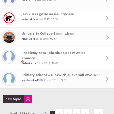
holschen
11 gru 2015, 04:37
Jaki kurs i gdzie na nauczyciela
zwierzakfm
6 gru 2015, 20:10
University College Birmingham
krisbrumm
26 lis 2015, 02:54
Problemy ze szkola Blue Coat w Walsall
Pomocy !
malenkagdz
11 lis 2015, 10:02
Primary school w Bloxwich, Blakenall WS2, WS3
jagodzianka-1990
30 paź 2015, 09:02
Napisz wątek
Wątki: 363 •
Strona
1
z
17
•
...
1
2
3
4
5
17