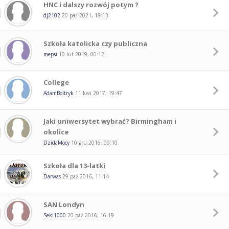
HNC i dalszy rozwój potym ?
dj2102
20 paź 2021, 18:13
Szkoła katolicka czy publiczna
mepsi
10 lut 2019, 00:12
College
AdamBoltryk
11 kwi 2017, 19:47
Jaki uniwersytet wybrać? Birmingham i
okolice
DzidaMocy
10 gru 2016, 09:10
Szkoła dla 13-latki
Darwas
29 paź 2016, 11:14
SAN Londyn
Seki1000
20 paź 2016, 16:19