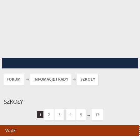
FORUM
INFOMACJE I RADY
SZKOŁY
SZKOŁY
...
1
2
3
4
5
17
Wątki