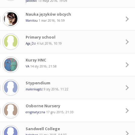
pabloski
13 maja 2016, 19:09
Nauka języków obcych
Manitou
1 mar 2016, 16:59
Primary school
Aga_Dz
4 lut 2016, 10:19
Kursy HNC
VA
14 sty 2016, 21:58
Stypendium
malenkagdz
9 sty 2016, 11:22
Osborne Nursery
enigmatyczna
17 gru 2015, 21:33
Sandwell College