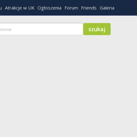
u
Atrakcje w UK
Ogłoszenia
Forum
Friends
Galeria