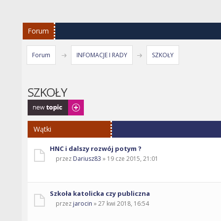
Forum
Forum
INFOMACJE I RADY
SZKOŁY
SZKOŁY
Napisz wątek
Wątki
HNC i dalszy rozwój potym ?
przez
Dariusz83
» 19 cze 2015, 21:01
Szkoła katolicka czy publiczna
przez
jarocin
» 27 kwi 2018, 16:54