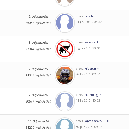
przez
holschen
2
Odpowiedzi
11 gru 2015, 04:37
25062
Wyświetleń
przez
zwierzakfm
3
Odpowiedzi
6 gru 2015, 20:10
27944
Wyświetleń
przez
krisbrumm
7
Odpowiedzi
26 lis 2015, 02:54
41967
Wyświetleń
przez
malenkagdz
2
Odpowiedzi
11 lis 2015, 10:02
30677
Wyświetleń
przez
jagodzianka-1990
11
Odpowiedzi
30 paź 2015, 09:02
51290
Wyświetleń