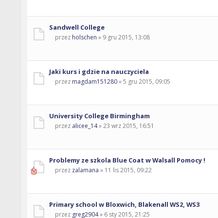
Sandwell College
przez
holschen
» 9 gru 2015, 13:08
Jaki kurs i gdzie na nauczyciela
przez
magdam151280
» 5 gru 2015, 09:05
University College Birmingham
przez
alicee_14
» 23 wrz 2015, 16:51
Problemy ze szkola Blue Coat w Walsall Pomocy !
przez
zalamana
» 11 lis 2015, 09:22
Primary school w Bloxwich, Blakenall WS2, WS3
przez
greg2904
» 6 sty 2015, 21:25