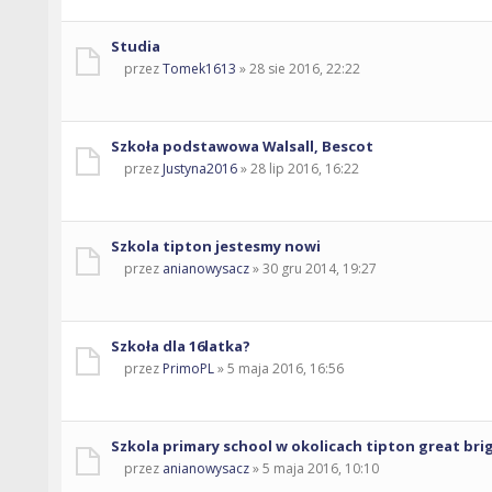
Studia
przez
Tomek1613
» 28 sie 2016, 22:22
Szkoła podstawowa Walsall, Bescot
przez
Justyna2016
» 28 lip 2016, 16:22
Szkola tipton jestesmy nowi
przez
anianowysacz
» 30 gru 2014, 19:27
Szkoła dla 16latka?
przez
PrimoPL
» 5 maja 2016, 16:56
Szkola primary school w okolicach tipton great bri
przez
anianowysacz
» 5 maja 2016, 10:10