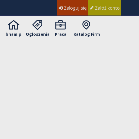
Zaloguj się
Załóż konto
bham.pl
Ogłoszenia
Praca
Katalog Firm