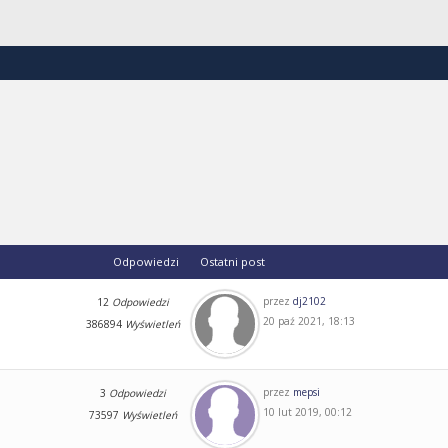
Odpowiedzi
Ostatni post
przez
dj2102
12
Odpowiedzi
20 paź 2021, 18:13
386894
Wyświetleń
przez
mepsi
3
Odpowiedzi
10 lut 2019, 00:12
73597
Wyświetleń