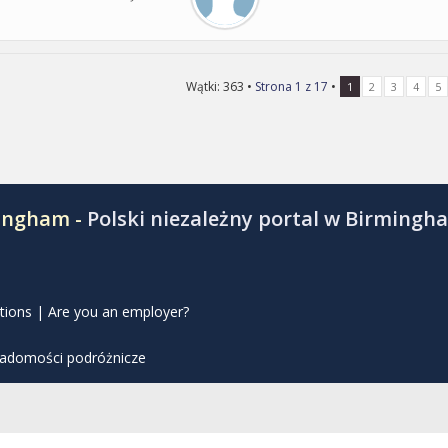
Wątki: 363 •
Strona
1
z
17
•
1
2
3
4
5
mingham -
Polski niezależny portal w Birmingh
tions
|
Are you an employer?
iadomości podróżnicze