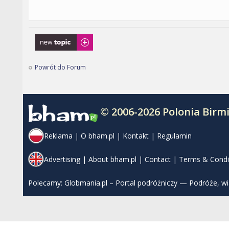
Napisz wątek
Powrót do Forum
© 2006-2026 Polonia Bir
Reklama
|
O bham.pl
|
Kontakt
|
Regulamin
Advertising
|
About bham.pl
|
Contact
|
Terms & Condi
Polecamy:
Globmania.pl – Portal podróżniczy — Podróże, w