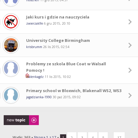
holschen
11 gru 2015, 04:37
Jaki kurs i gdzie na nauczyciela
zwierzakfm
6 gru 2015, 20:10
University College Birmingham
krisbrumm
26 lis 2015, 02:54
Problemy ze szkola Blue Coat w Walsall
Pomocy !
malenkagdz
11 lis 2015, 10:02
Primary school w Bloxwich, Blakenall WS2, WS3
jagodzianka-1990
30 paź 2015, 09:02
Napisz wątek
Wątki: 363 •
Strona
1
z
17
•
...
1
2
3
4
5
17