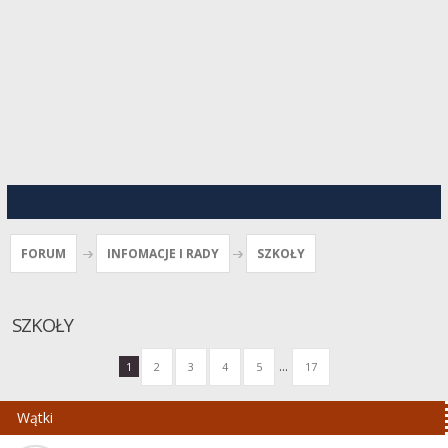
FORUM
INFOMACJE I RADY
SZKOŁY
SZKOŁY
...
1
2
3
4
5
17
Wątki