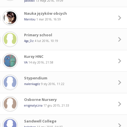
pabloski
13 maja 2016, 19:09
Nauka języków obcych
Manitou
1 mar 2016, 16:59
Primary school
Aga_Dz
4 lut 2016, 10:19
Kursy HNC
VA
14 sty 2016, 21:58
Stypendium
malenkagdz
9 sty 2016, 11:22
Osborne Nursery
enigmatyczna
17 gru 2015, 21:33
Sandwell College