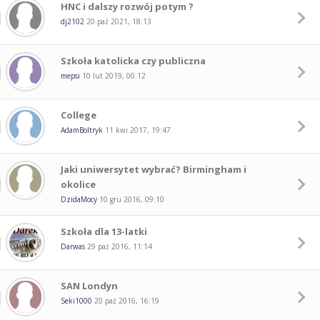
HNC i dalszy rozwój potym ?
dj2102
20 paź 2021, 18:13
Szkoła katolicka czy publiczna
mepsi
10 lut 2019, 00:12
College
AdamBoltryk
11 kwi 2017, 19:47
Jaki uniwersytet wybrać? Birmingham i
okolice
DzidaMocy
10 gru 2016, 09:10
Szkoła dla 13-latki
Darwas
29 paź 2016, 11:14
SAN Londyn
Seki1000
20 paź 2016, 16:19