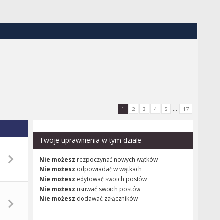
...
1
2
3
4
5
17
Twoje uprawnienia w tym dziale
Nie możesz
rozpoczynać nowych wątków
Nie możesz
odpowiadać w wątkach
Nie możesz
edytować swoich postów
Nie możesz
usuwać swoich postów
Nie możesz
dodawać załączników