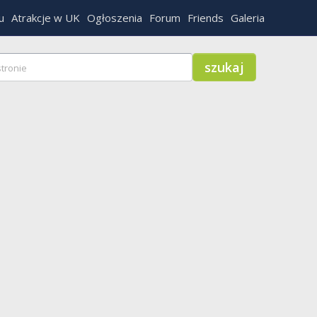
u
Atrakcje w UK
Ogłoszenia
Forum
Friends
Galeria