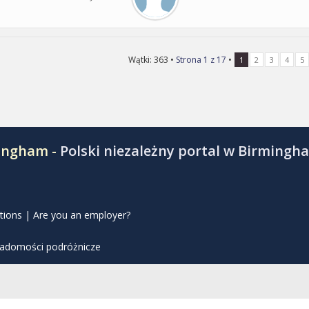
Wątki: 363 •
Strona
1
z
17
•
1
2
3
4
5
mingham -
Polski niezależny portal w Birmingh
tions
|
Are you an employer?
iadomości podróżnicze