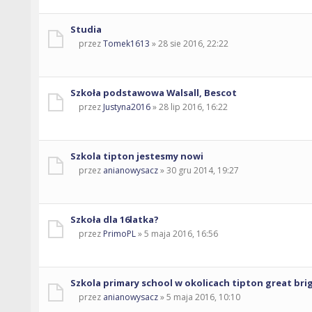
Studia
przez
Tomek1613
» 28 sie 2016, 22:22
Szkoła podstawowa Walsall, Bescot
przez
Justyna2016
» 28 lip 2016, 16:22
Szkola tipton jestesmy nowi
przez
anianowysacz
» 30 gru 2014, 19:27
Szkoła dla 16latka?
przez
PrimoPL
» 5 maja 2016, 16:56
Szkola primary school w okolicach tipton great bri
przez
anianowysacz
» 5 maja 2016, 10:10