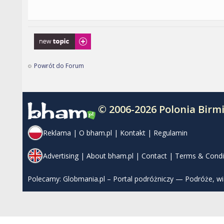
Napisz wątek
Powrót do Forum
© 2006-2026 Polonia Bir
Reklama
|
O bham.pl
|
Kontakt
|
Regulamin
Advertising
|
About bham.pl
|
Contact
|
Terms & Condi
Polecamy:
Globmania.pl – Portal podróżniczy — Podróże, w