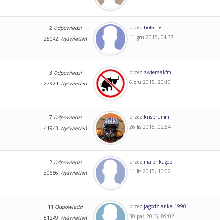
przez
holschen
2
Odpowiedzi
11 gru 2015, 04:37
25042
Wyświetleń
przez
zwierzakfm
3
Odpowiedzi
6 gru 2015, 20:10
27924
Wyświetleń
przez
krisbrumm
7
Odpowiedzi
26 lis 2015, 02:54
41943
Wyświetleń
przez
malenkagdz
2
Odpowiedzi
11 lis 2015, 10:02
30656
Wyświetleń
przez
jagodzianka-1990
11
Odpowiedzi
30 paź 2015, 09:02
51249
Wyświetleń