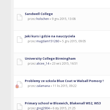
Sandwell College
przez
holschen
» 9 gru 2015, 13:08
Jaki kurs i gdzie na nauczyciela
przez
magdam151280
» 5 gru 2015, 09:05
University College Birmingham
przez
alicee_14
» 23 wrz 2015, 16:51
Problemy ze szkola Blue Coat w Walsall Pomocy !
przez
zalamana
» 11 lis 2015, 09:22
Primary school w Bloxwich, Blakenall WS2, WS3
przez
greg2904
» 6 sty 2015, 21:25