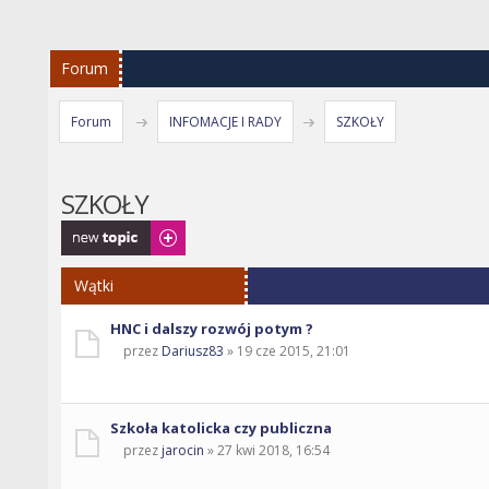
Forum
Forum
INFOMACJE I RADY
SZKOŁY
SZKOŁY
Napisz wątek
Wątki
HNC i dalszy rozwój potym ?
przez
Dariusz83
» 19 cze 2015, 21:01
Szkoła katolicka czy publiczna
przez
jarocin
» 27 kwi 2018, 16:54