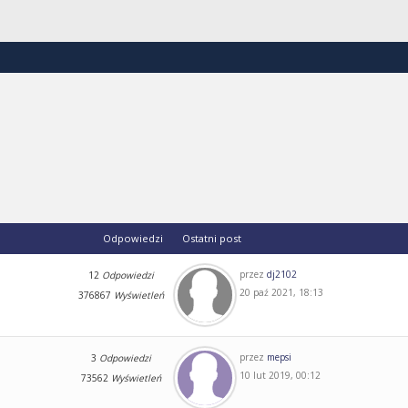
Odpowiedzi
Ostatni post
przez
dj2102
12
Odpowiedzi
20 paź 2021, 18:13
376867
Wyświetleń
przez
mepsi
3
Odpowiedzi
10 lut 2019, 00:12
73562
Wyświetleń