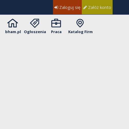
Zaloguj się
Załóż konto
bham.pl
Ogłoszenia
Praca
Katalog Firm