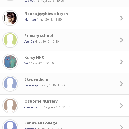
pabloski
13 maja 2016, 19:09
Nauka języków obcych
Manitou
1 mar 2016, 16:59
Primary school
Aga_Dz
4 lut 2016, 10:19
Kursy HNC
VA
14 sty 2016, 21:58
Stypendium
malenkagdz
9 sty 2016, 11:22
Osborne Nursery
enigmatyczna
17 gru 2015, 21:33
Sandwell College