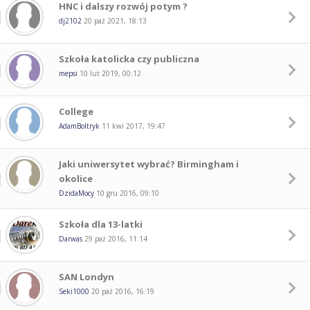
HNC i dalszy rozwój potym ?
dj2102
20 paź 2021, 18:13
Szkoła katolicka czy publiczna
mepsi
10 lut 2019, 00:12
College
AdamBoltryk
11 kwi 2017, 19:47
Jaki uniwersytet wybrać? Birmingham i
okolice
DzidaMocy
10 gru 2016, 09:10
Szkoła dla 13-latki
Darwas
29 paź 2016, 11:14
SAN Londyn
Seki1000
20 paź 2016, 16:19