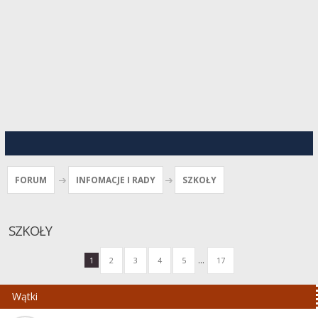
FORUM
INFOMACJE I RADY
SZKOŁY
SZKOŁY
...
1
2
3
4
5
17
Wątki