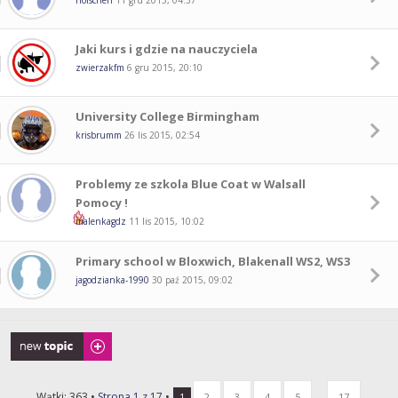
holschen
11 gru 2015, 04:37
Jaki kurs i gdzie na nauczyciela
zwierzakfm
6 gru 2015, 20:10
University College Birmingham
krisbrumm
26 lis 2015, 02:54
Problemy ze szkola Blue Coat w Walsall
Pomocy !
malenkagdz
11 lis 2015, 10:02
Primary school w Bloxwich, Blakenall WS2, WS3
jagodzianka-1990
30 paź 2015, 09:02
Napisz wątek
Wątki: 363 •
Strona
1
z
17
•
...
1
2
3
4
5
17