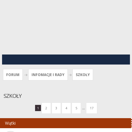
FORUM
INFOMACJE I RADY
SZKOŁY
SZKOŁY
...
1
2
3
4
5
17
Wątki