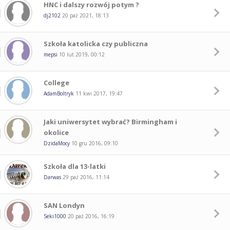
HNC i dalszy rozwój potym ?
dj2102
20 paź 2021, 18:13
Szkoła katolicka czy publiczna
mepsi
10 lut 2019, 00:12
College
AdamBoltryk
11 kwi 2017, 19:47
Jaki uniwersytet wybrać? Birmingham i
okolice
DzidaMocy
10 gru 2016, 09:10
Szkoła dla 13-latki
Darwas
29 paź 2016, 11:14
SAN Londyn
Seki1000
20 paź 2016, 16:19