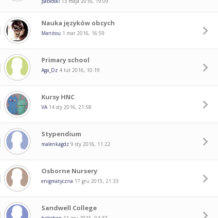
pabloski
13 maja 2016, 19:09
Nauka języków obcych
Manitou
1 mar 2016, 16:59
Primary school
Aga_Dz
4 lut 2016, 10:19
Kursy HNC
VA
14 sty 2016, 21:58
Stypendium
malenkagdz
9 sty 2016, 11:22
Osborne Nursery
enigmatyczna
17 gru 2015, 21:33
Sandwell College