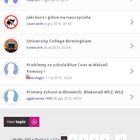
holschen
11 gru 2015, 04:37
Jaki kurs i gdzie na nauczyciela
zwierzakfm
6 gru 2015, 20:10
University College Birmingham
krisbrumm
26 lis 2015, 02:54
Problemy ze szkola Blue Coat w Walsall
Pomocy !
malenkagdz
11 lis 2015, 10:02
Primary school w Bloxwich, Blakenall WS2, WS3
jagodzianka-1990
30 paź 2015, 09:02
Napisz wątek
Wątki: 363 •
Strona
1
z
17
•
...
1
2
3
4
5
17