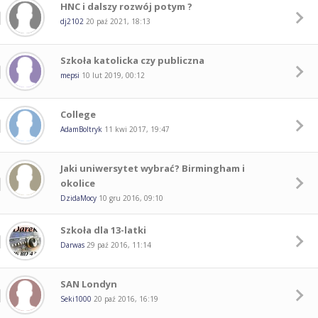
HNC i dalszy rozwój potym ?
dj2102
20 paź 2021, 18:13
Szkoła katolicka czy publiczna
mepsi
10 lut 2019, 00:12
College
AdamBoltryk
11 kwi 2017, 19:47
Jaki uniwersytet wybrać? Birmingham i
okolice
DzidaMocy
10 gru 2016, 09:10
Szkoła dla 13-latki
Darwas
29 paź 2016, 11:14
SAN Londyn
Seki1000
20 paź 2016, 16:19