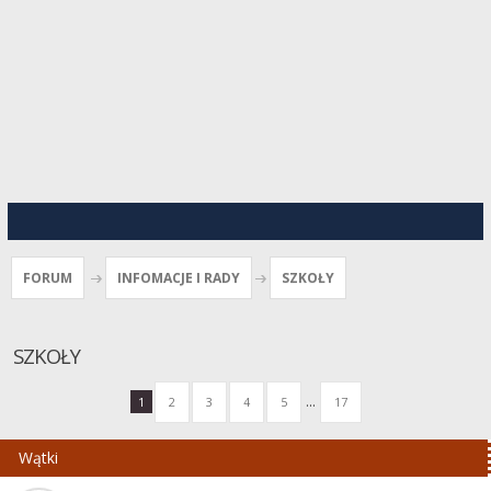
FORUM
INFOMACJE I RADY
SZKOŁY
SZKOŁY
...
1
2
3
4
5
17
Wątki