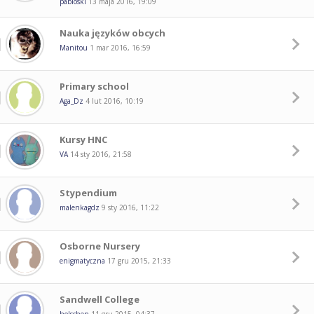
pabloski
13 maja 2016, 19:09
Nauka języków obcych
Manitou
1 mar 2016, 16:59
Primary school
Aga_Dz
4 lut 2016, 10:19
Kursy HNC
VA
14 sty 2016, 21:58
Stypendium
malenkagdz
9 sty 2016, 11:22
Osborne Nursery
enigmatyczna
17 gru 2015, 21:33
Sandwell College