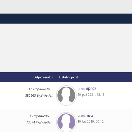
Odpowiedzi
Ostatni post
przez
dj2102
12
Odpowiedzi
20 paź 2021, 18:13
380263
Wyświetleń
przez
mepsi
3
Odpowiedzi
10 lut 2019, 00:12
73574
Wyświetleń