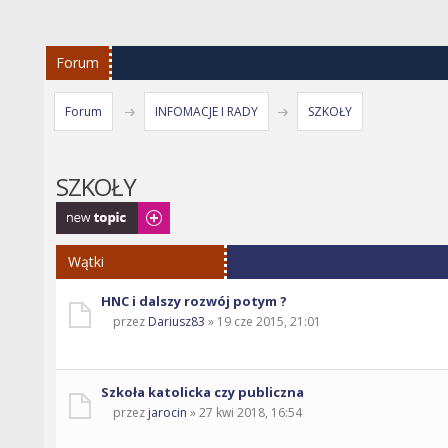
Forum
Forum
INFOMACJE I RADY
SZKOŁY
SZKOŁY
Napisz wątek
Wątki
HNC i dalszy rozwój potym ?
przez
Dariusz83
» 19 cze 2015, 21:01
Szkoła katolicka czy publiczna
przez
jarocin
» 27 kwi 2018, 16:54