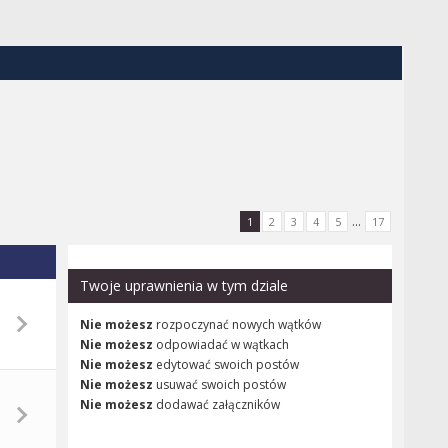
...
1
2
3
4
5
17
Twoje uprawnienia w tym dziale
Nie możesz
rozpoczynać nowych wątków
Nie możesz
odpowiadać w wątkach
Nie możesz
edytować swoich postów
Nie możesz
usuwać swoich postów
Nie możesz
dodawać załączników