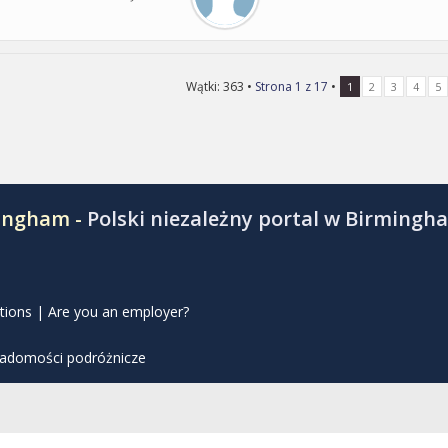
Wątki: 363 •
Strona
1
z
17
•
1
2
3
4
5
mingham -
Polski niezależny portal w Birmingh
tions
|
Are you an employer?
iadomości podróżnicze