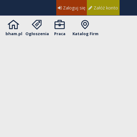
Zaloguj się
Załóż konto
bham.pl
Ogłoszenia
Praca
Katalog Firm