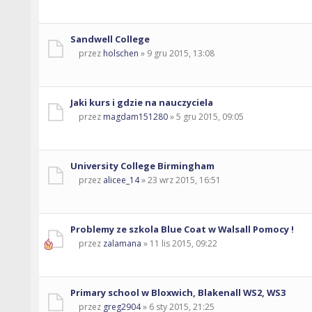
Sandwell College
przez
holschen
» 9 gru 2015, 13:08
Jaki kurs i gdzie na nauczyciela
przez
magdam151280
» 5 gru 2015, 09:05
University College Birmingham
przez
alicee_14
» 23 wrz 2015, 16:51
Problemy ze szkola Blue Coat w Walsall Pomocy !
przez
zalamana
» 11 lis 2015, 09:22
Primary school w Bloxwich, Blakenall WS2, WS3
przez
greg2904
» 6 sty 2015, 21:25