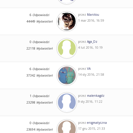
przez
Manitou
6
Odpowiedzi
1 mar 2016, 16:59
44449
Wyświetleń
przez
Aga_Dz
0
Odpowiedzi
4 lut 2016, 10:19
22118
Wyświetleń
przez
VA
6
Odpowiedzi
14 sty 2016, 21:58
37342
Wyświetleń
przez
malenkagdz
1
Odpowiedzi
9 sty 2016, 11:22
23298
Wyświetleń
przez
enigmatyczna
0
Odpowiedzi
17 gru 2015, 21:33
23694
Wyświetleń