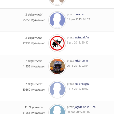
przez
holschen
2
Odpowiedzi
11 gru 2015, 04:37
25050
Wyświetleń
przez
zwierzakfm
3
Odpowiedzi
6 gru 2015, 20:10
27935
Wyświetleń
przez
krisbrumm
7
Odpowiedzi
26 lis 2015, 02:54
41956
Wyświetleń
przez
malenkagdz
2
Odpowiedzi
11 lis 2015, 10:02
30660
Wyświetleń
przez
jagodzianka-1990
11
Odpowiedzi
30 paź 2015, 09:02
51266
Wyświetleń