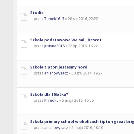
Studia
przez
Tomek1613
» 28 sie 2016, 22:22
Szkoła podstawowa Walsall, Bescot
przez
Justyna2016
» 28 lip 2016, 16:22
Szkola tipton jestesmy nowi
przez
anianowysacz
» 30 gru 2014, 19:27
Szkoła dla 16latka?
przez
PrimoPL
» 5 maja 2016, 16:56
Szkola primary school w okolicach tipton great bri
przez
anianowysacz
» 5 maja 2016, 10:10