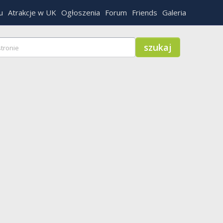
u
Atrakcje w UK
Ogłoszenia
Forum
Friends
Galeria