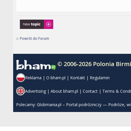
Napisz wątek
Powrót do Forum
© 2006-2026 Polonia Bir
Reklama
|
O bham.pl
|
Kontakt
|
Regulamin
Advertising
|
About bham.pl
|
Contact
|
Terms & Condi
Polecamy:
Globmania.pl – Portal podróżniczy — Podróże, w