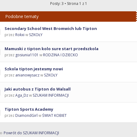
Posty: 3 • Strona
1
z
1
Podobne tematy
Secondary School West Bromwich lub Tipton
przez
Rokxi
w
SZKOŁY
Mamuski z tipton kolo sure start przedszkola
przez
gosiunia1101
w
RODZINA I DZIECKO
Szkola tipton jestesmy nowi
przez
anianowysacz
w
SZKOŁY
Jaki autobus z Tipton do Walsall
przez
Aga_Dz
w
SZUKAM INFORMACJI
Tipton Sports Academy
przez
DiamondGirl
w
ŚWIAT KOBIET
Powrót do SZUKAM INFORMACJI