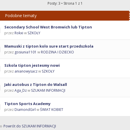
Posty: 3 • Strona
1
z
1
Podobne tematy
Secondary School West Bromwich lub Tipton
przez
Rokxi
w
SZKOŁY
Mamuski z tipton kolo sure start przedszkola
przez
gosiunia1101
w
RODZINA I DZIECKO
Szkola tipton jestesmy nowi
przez
anianowysacz
w
SZKOŁY
Jaki autobus z Tipton do Walsall
przez
Aga_Dz
w
SZUKAM INFORMACJI
Tipton Sports Academy
przez
DiamondGirl
w
ŚWIAT KOBIET
Powrót do SZUKAM INFORMACJI