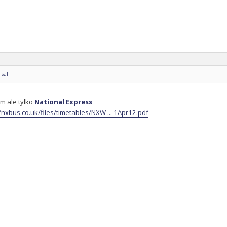
sall
m ale tylko
National Express
//nxbus.co.uk/files/timetables/NXW ... 1Apr12.pdf