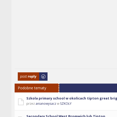
Odpowiedz
Podobne tematy
Szkola primary school w okolicach tipton great bri
przez
anianowysacz
w
SZKOŁY
Secondary School West Bromwich lub Tipton