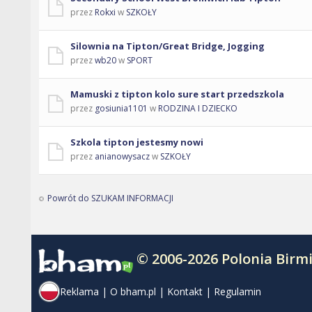
przez
Rokxi
w
SZKOŁY
Silownia na Tipton/Great Bridge, Jogging
przez
wb20
w
SPORT
Mamuski z tipton kolo sure start przedszkola
przez
gosiunia1101
w
RODZINA I DZIECKO
Szkola tipton jestesmy nowi
przez
anianowysacz
w
SZKOŁY
Powrót do SZUKAM INFORMACJI
© 2006-2026 Polonia Bir
Reklama
|
O bham.pl
|
Kontakt
|
Regulamin