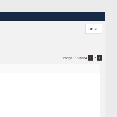
Drukuj
Posty: 3
• Strona
z
1
1