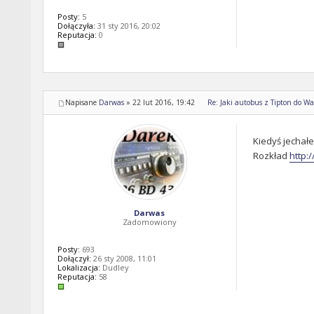
Posty:
5
Dołączyła:
31 sty 2016, 20:02
Reputacja:
0
Napisane
Darwas
»
22 lut 2016, 19:42
Re: Jaki autobus z Tipton do Wal
Kiedyś jechałe
Rozkład
http:
Darwas
Zadomowiony
Posty:
693
Dołączył:
26 sty 2008, 11:01
Lokalizacja:
Dudley
Reputacja:
58