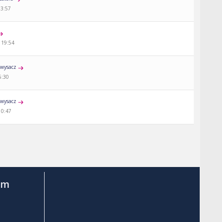
13:57
 19:54
wysacz
5:30
wysacz
10:47
am