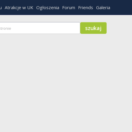
u
Atrakcje w UK
Ogłoszenia
Forum
Friends
Galeria