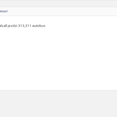
Walsall
lsall jezdzi 313,311 autobus