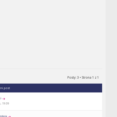
Posty: 3 • Strona
1
z
1
tni post
ki
, 19:09
estera