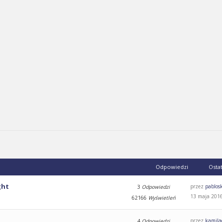
Odpowiedzi
Osta
ght
przez
pablos
3
Odpowiedzi
13 maja 2016
62166
Wyświetleń
przez
kamila
4
Odpowiedzi