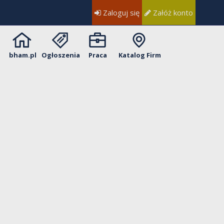
Zaloguj się
Załóż konto
bham.pl
Ogłoszenia
Praca
Katalog Firm