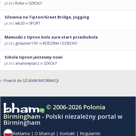
przez
Rokxi
w
SZKOŁY
Silownia na Tipton/Great Bridge, Jogging
przez
wb20
w
SPORT
Mamuski z tipton kolo sure start przedszkola
przez
gosiunia1101
w
RODZINA I DZIECKO
Szkola tipton jestesmy nowi
przez
anianowysacz
w
SZKOŁY
Powrót do SZUKAM INFORMACJI
© 2006-2026 Polonia
Birmingham -
Polski niezależny portal w
Birmingham
Reklama
|
O bham.pl
|
Kontakt
|
Regulamin