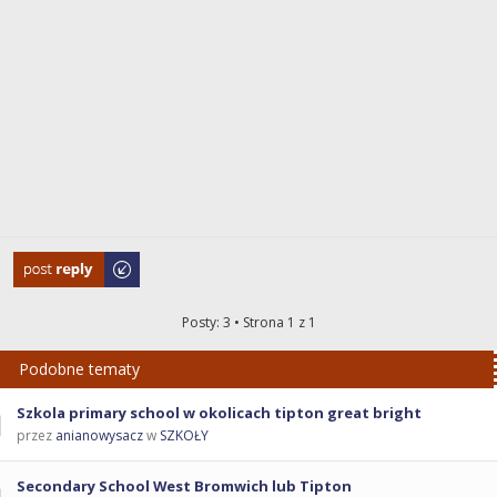
Odpowiedz
Posty: 3 • Strona
1
z
1
Podobne tematy
Szkola primary school w okolicach tipton great bright
przez
anianowysacz
w
SZKOŁY
Secondary School West Bromwich lub Tipton