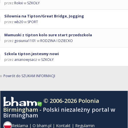
przez
Rokxi
w
SZKOŁY
Silownia na Tipton/Great Bridge, Jogging
przez
wb20
w
SPORT
Mamuski z tipton kolo sure start przedszkola
przez
gosiunia1101
w
RODZINA I DZIECKO
Szkola tipton jestesmy nowi
przez
anianowysacz
w
SZKOŁY
Powrót do SZUKAM INFORMACJI
© 2006-2026 Polonia
Birmingham -
Polski niezależny portal w
Birmingham
Reklama
|
O bham.pl
|
Kontakt
|
Regulamin