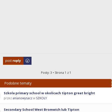
Odpowiedz
Posty: 3 • Strona
1
z
1
Podobne tematy
Szkola primary school w okolicach tipton great bright
przez
anianowysacz
w
SZKOŁY
Secondary School West Bromwich lub Tipton