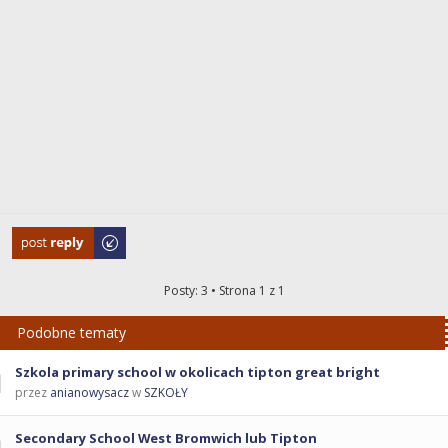
Odpowiedz
Posty: 3 • Strona
1
z
1
Podobne tematy
Szkola primary school w okolicach tipton great bright
przez
anianowysacz
w
SZKOŁY
Secondary School West Bromwich lub Tipton