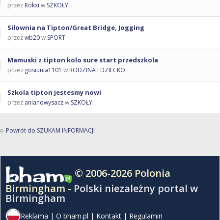
przez
Rokxi
w
SZKOŁY
Silownia na Tipton/Great Bridge, Jogging
przez
wb20
w
SPORT
Mamuski z tipton kolo sure start przedszkola
przez
gosiunia1101
w
RODZINA I DZIECKO
Szkola tipton jestesmy nowi
przez
anianowysacz
w
SZKOŁY
Powrót do SZUKAM INFORMACJI
© 2006-2026 Polonia
Birmingham -
Polski niezależny portal w
Birmingham
Reklama
|
O bham.pl
|
Kontakt
|
Regulamin