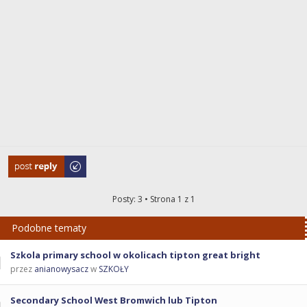
Odpowiedz
Posty: 3 • Strona
1
z
1
Podobne tematy
Szkola primary school w okolicach tipton great bright
przez
anianowysacz
w
SZKOŁY
Secondary School West Bromwich lub Tipton