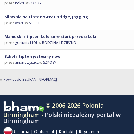
przez
Rokxi
w
SZKOŁY
Silownia na Tipton/Great Bridge, Jogging
przez
wb20
w
SPORT
Mamuski z tipton kolo sure start przedszkola
przez
gosiunia1101
w
RODZINA I DZIECKO
Szkola tipton jestesmy nowi
przez
anianowysacz
w
SZKOŁY
Powrót do SZUKAM INFORMACJI
© 2006-2026 Polonia
Birmingham -
Polski niezależny portal w
Birmingham
Reklama
|
O bham.pl
|
Kontakt
|
Regulamin