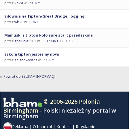
przez
Rokxi
w
SZKOŁY
Silownia na Tipton/Great Bridge, Jogging
przez
wb20
w
SPORT
Mamuski z tipton kolo sure start przedszkola
przez
gosiunia1101
w
RODZINA I DZIECKO
Szkola tipton jestesmy nowi
przez
anianowysacz
w
SZKOŁY
Powrót do SZUKAM INFORMACJI
© 2006-2026 Polonia
Birmingham -
Polski niezależny portal w
Birmingham
Reklama
|
O bham.pl
|
Kontakt
|
Regulamin