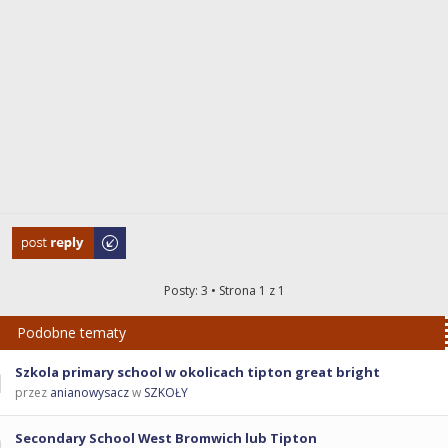
Odpowiedz
Posty: 3 • Strona
1
z
1
Podobne tematy
Szkola primary school w okolicach tipton great bright
przez
anianowysacz
w
SZKOŁY
Secondary School West Bromwich lub Tipton