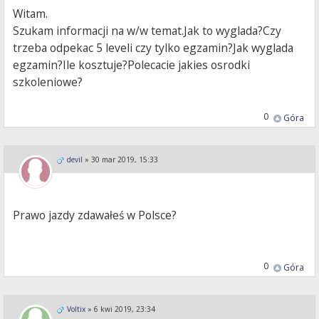
Witam.
Szukam informacji na w/w temat.Jak to wyglada?Czy
trzeba odpekac 5 leveli czy tylko egzamin?Jak wyglada
egzamin?Ile kosztuje?Polecacie jakies osrodki
szkoleniowe?
0
Góra
devil
»
30 mar 2019, 15:33
Prawo jazdy zdawałeś w Polsce?
0
Góra
Voltix
»
6 kwi 2019, 23:34