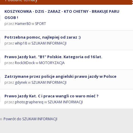
KOSZYKOWKA - DZIS - ZARAZ - KTO CHETNY - BRAKUJE PARU
OSOB !
przez
Hamer80
w
SPORT
Potrzebna pomoc, najlepiej od zaraz :)
przez
whip18
w
SZUKAM INFORMACJI
Prawo Jazdy kat. "B1" Polskie. Kategoria od 16 lat.
przez
Rock3tDock
w
MOTORYZACJA
Zatrzymane przez policje angielski prawo jazdy w Polsce
przez
gdynek
w
SZUKAM INFORMACJI
Prawo Jazdy Kat. C i praca wangli co waro mieć ?
przez
photographereq
w
SZUKAM INFORMACJI
Powrót do SZUKAM INFORMACJI