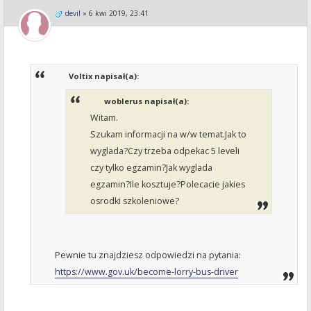
devil
»
6 kwi 2019, 23:41
Voltix napisał(a):
woblerus napisał(a):
Witam.
Szukam informacji na w/w temat.Jak to
wyglada?Czy trzeba odpekac 5 leveli
czy tylko egzamin?Jak wyglada
egzamin?Ile kosztuje?Polecacie jakies
osrodki szkoleniowe?
Pewnie tu znajdziesz odpowiedzi na pytania:
https://www.gov.uk/become-lorry-bus-driver