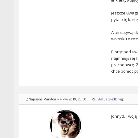
Jeszcze uwaga
pyta o tę kart
Alternatywą d
wniosku o rez
Biorąc pod uwa
najmniejszej l
pracodawcę. Za
chce pomóc po
Napisane
Manitou
»
4 kwi 2019, 20:50
Re: Status osiedlonego
Johnyd, Twoją