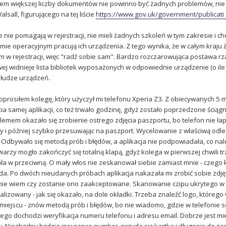
m większej liczby dokumentów nie powinno być żadnych problemów, nie wi
lsall, figurującego na tej liście
https://www.gov.uk/government/publicati
e nie pomagają w rejestracji, nie mieli żadnych szkoleń w tym zakresie i
emie operacyjnym pracują ich urządzenia. Z tego wynika, że w całym kraju
 w rejestracji, więc "radź sobie sam". Bardzo rozczarowująca postawa rz
ej widnieje lista bibliotek wyposażonych w odpowiednie urządzenie (o ile n
łudze urządzeń.
prosiłem kolegę, który użyczył mi telefonu Xperia Z3. Z obiecywanych 5 minu
ęcia samej aplikacji, co też trwało godzinę, gdyż zostało poprzedzone śc
emem okazało się zrobienie ostrego zdjęcia paszportu, bo telefon nie łapa
ty i później szybko przesuwając na paszport. Wycelowanie z właściwą odl
e. Odbywało się metodą prób i błędów, a aplikacja nie podpowiadała, co n
arzy mogło zakończyć się totalną klapą, gdyż kolega w pierwszej chwili t
ała w przeciwną. O mały włos nie zeskanował siebie zamiast mnie - czeg
 da. Po dwóch nieudanych próbach aplikacja nakazała mi zrobić sobie zdj
 nie wiem czy zostanie ono zaakceptowane. Skanowanie czipu ukrytego w pa
kalizowany - jak się okazało, na dole okładki. Trzeba znaleźć logo, któreg
ejscu - znów metodą prób i błędów, bo nie wiadomo, gdzie w telefonie sc
go dochodzi weryfikacja numeru telefonu i adresu email. Dobrze jest mieć
cy. Niezbędny będzie insurance number, przyda się kartka i długopis do z