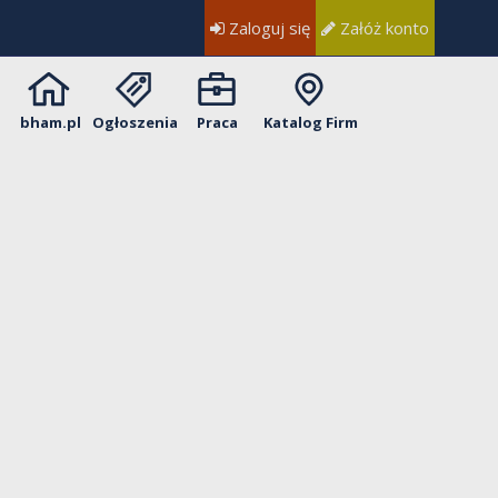
Zaloguj się
Załóż konto
bham.pl
Ogłoszenia
Praca
Katalog Firm