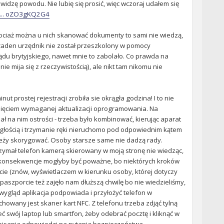
dzę powodu. Nie lubię się prosić, więc wczoraj udałem się
 ... oZO3gKQ2G4
 chociaż można u nich skanować dokumenty to sami nie wiedzą,
 żaden urzędnik nie został przeszkolony w pomocy
ądu brytyjskiego, nawet mnie to zabolało. Co prawda na
ie mija się z rzeczywistością), ale nikt tam nikomu nie
t prostej rejestracji zrobiła sie okrągła godzina! I to nie
iągnięciem wymaganej aktualizacji oprogramowania. Na
ł na nim ostrości - trzeba było kombinować, kierując aparat
egłością i trzymanie ręki nieruchomo pod odpowiednim kątem
ależy skorygować. Osoby starsze same nie dadzą rady.
rzymał telefon kamerą skierowany w moją stronę nie wiedząc,
o konsekwencje mogłyby być poważne, bo niektórych kroków
ęcie (znów, wyświetlaczem w kierunku osoby, której dotyczy
szporcie też zajęło nam dłuższą chwilę bo nie wiedzieliśmy,
o wygląd aplikacja podpowiada i przyłożyć telefon w
howany jest skaner kart NFC. Z telefonu trzeba zdjąć tylną
 swój laptop lub smartfon, żeby odebrać pocztę i kliknąć w
apisania odpowiedzi na pytania bezpieczeństwa.