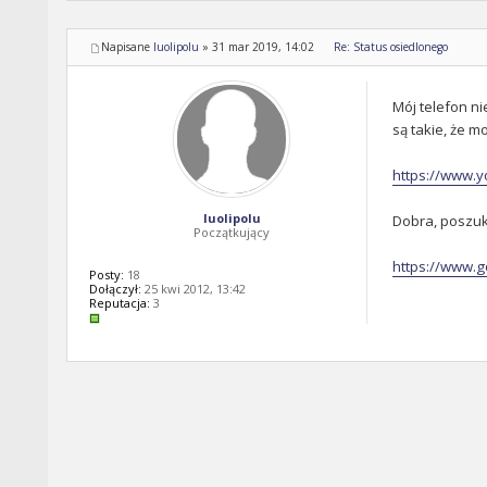
Napisane
luolipolu
»
31 mar 2019, 14:02
Re: Status osiedlonego
Mój telefon ni
są takie, że m
https://www.y
luolipolu
Dobra, poszuk
Początkujący
https://www.go
Posty:
18
Dołączył:
25 kwi 2012, 13:42
Reputacja:
3