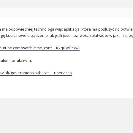
e ma odpowiedniej technologii więc aplikacja, która ma posłużyć do potwi
ogę kupić nowe urządzenie lub jeśli jest możliwość załatwić to w jakimś urz
outube.com/watch?time_cont ... KxquWDt6yA
ałem i znalazłem,
v.uk/government/publicati ... r-services