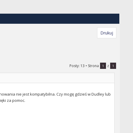
Drukuj
Posty: 13
• Strona
z
1
1
anowania nie jest kompatybilna. Czy mogę gdzieś w Dudley lub
zięki za pomoc.