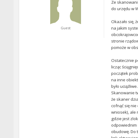
Ze skanowanie
do urzędu w Wa
Okazało się, ż
na jakim syst
Guest
obcokrajowcom
stronie rządow
pomoże w obs
Ostatecznie po
licząc ściągni
początek probl
na inne obiek
było uciążliw
Skanowanie tw
że skaner dzi
cofnąć się nie
wniosek), ale
gdzie jest zlo
odpowiednim mi
obudowę. Do te
link aktywują