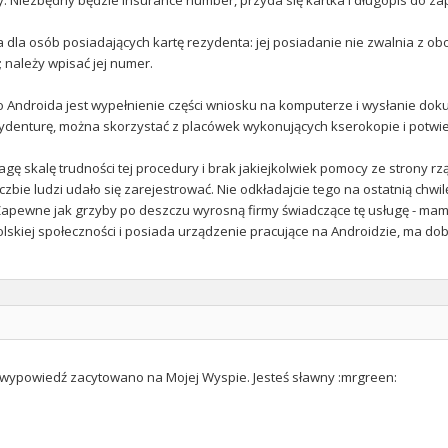
 dla osób posiadających kartę rezydenta: jej posiadanie nie zwalnia z o
ę; należy wpisać jej numer.
o Androida jest wypełnienie części wniosku na komputerze i wysłanie dok
ydenturę, można skorzystać z placówek wykonujących kserokopie i potwie
gę skalę trudności tej procedury i brak jakiejkolwiek pomocy ze strony r
iczbie ludzi udało się zarejestrować. Nie odkładajcie tego na ostatnią chwilę
pewne jak grzyby po deszczu wyrosną firmy świadczące tę usługę - mam nad
lskiej społeczności i posiada urządzenie pracujące na Androidzie, ma dob
 wypowiedź zacytowano na Mojej Wyspie. Jesteś sławny :mrgreen: