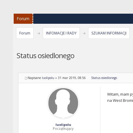
Forum
Forum
INFOMACJE I RADY
SZUKAM INFORMACJI
Status osiedlonego
Napisane
luolipolu
»
31 mar 2019, 08:56
Status osiedlonego
Witam, mam py
na West Bromie
luolipolu
Początkujący