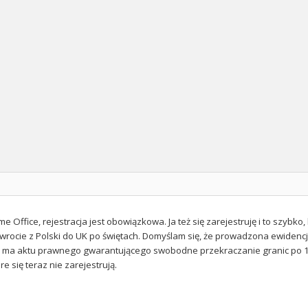
e Office, rejestracja jest obowiązkowa. Ja też się zarejestruję i to szybk
wrocie z Polski do UK po świętach. Domyślam się, że prowadzona ewidencja m
e ma aktu prawnego gwarantującego swobodne przekraczanie granic po 12
re się teraz nie zarejestrują.