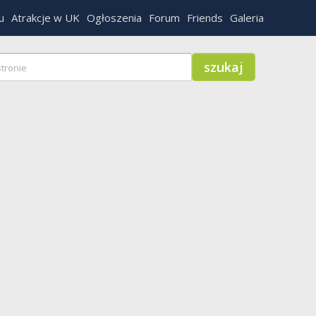
u
Atrakcje w UK
Ogłoszenia
Forum
Friends
Galeria