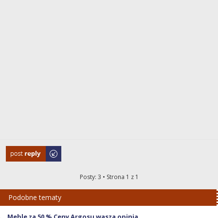
Odpowiedz
Posty: 3 • Strona
1
z
1
Podobne tematy
Meble za 50 % Ceny Argosu wasza opinia