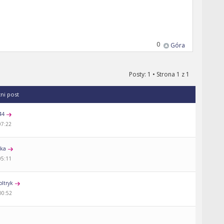
0
Góra
Posty: 1 • Strona
1
z
1
tni post
44
07:22
nka
05:11
ltryk
00:52