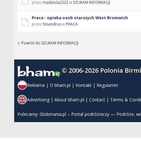
przez
madziola2222
w
SZUKAM INFORMACJI
Praca - opieka osob starszych West Bromwich
przez
Sssandrus
w
PRACA
Powrót do SZUKAM INFORMACJI
© 2006-2026 Polonia Bir
Reklama
|
O bham.pl
|
Kontakt
|
Regulamin
Advertising
|
About bham.pl
|
Contact
|
Terms & Condi
Polecamy:
Globmania.pl – Portal podróżniczy — Podróże, w