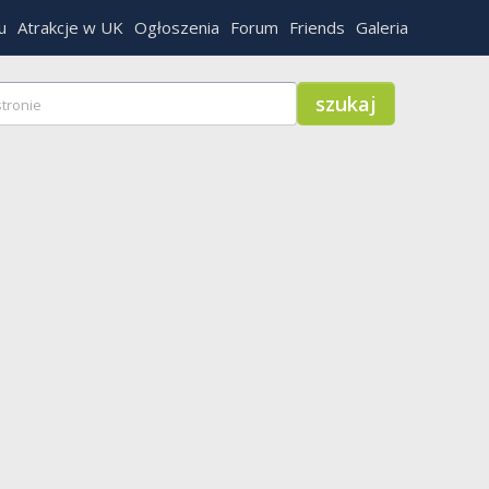
u
Atrakcje w UK
Ogłoszenia
Forum
Friends
Galeria