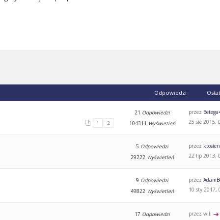
Odpowiedzi
Osta
?
przez
Betega
21
Odpowiedzi
25 sie 2015, 
1
2
104311
Wyświetleń
przez
ktosie
5
Odpowiedzi
22 lip 2013, 
29222
Wyświetleń
przez
AdamBo
9
Odpowiedzi
10 sty 2017, 
49822
Wyświetleń
przez wili
17
Odpowiedzi