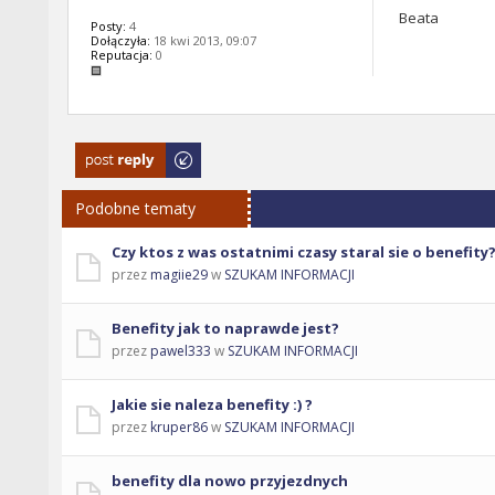
Beata
Posty:
4
Dołączyła:
18 kwi 2013, 09:07
Reputacja:
0
Odpowiedz
Podobne tematy
Czy ktos z was ostatnimi czasy staral sie o benefity
przez
magiie29
w
SZUKAM INFORMACJI
Benefity jak to naprawde jest?
przez
pawel333
w
SZUKAM INFORMACJI
Jakie sie naleza benefity :) ?
przez
kruper86
w
SZUKAM INFORMACJI
benefity dla nowo przyjezdnych