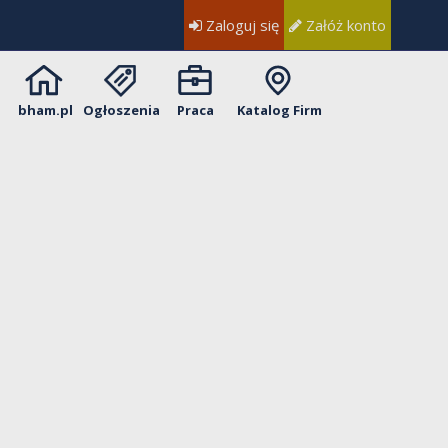
Zaloguj się
Załóż konto
bham.pl
Ogłoszenia
Praca
Katalog Firm