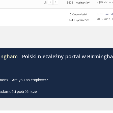
9 paź 2010, 
1
2
56061
Wyświetleń
przez
Sssand
0
Odpowiedzi
28 lis 2012, 
33413
Wyświetleń
mingham -
Polski niezależny portal w Birmingh
tions
|
Are you an employer?
iadomości podróżnicze