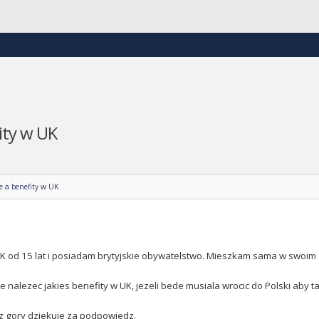
ity w UK
e a benefity w UK
 od 15 lat i posiadam brytyjskie obywatelstwo. Mieszkam sama w swoim d
e nalezec jakies benefity w UK, jezeli bede musiala wrocic do Polski aby 
z gory dziekuje za podpowiedz.