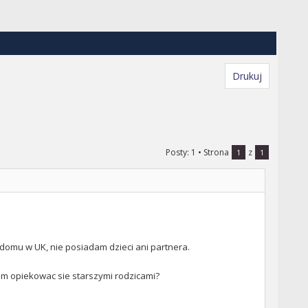
Drukuj
Posty: 1
• Strona
z
1
1
omu w UK, nie posiadam dzieci ani partnera.
tam opiekowac sie starszymi rodzicami?